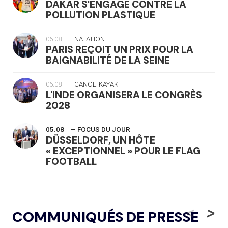
DAKAR S'ENGAGE CONTRE LA
POLLUTION PLASTIQUE
06.08
— NATATION
PARIS REÇOIT UN PRIX POUR LA
BAIGNABILITÉ DE LA SEINE
06.08
— CANOË-KAYAK
L'INDE ORGANISERA LE CONGRÈS
2028
05.08
— FOCUS DU JOUR
DÜSSELDORF, UN HÔTE
« EXCEPTIONNEL » POUR LE FLAG
FOOTBALL
05.08
— LUGE
LE RÊVE DE VOIR LA LUGE ALPINE
<
>
COMMUNIQUÉS DE PRESSE
AUX JO « N'EST PAS FINI »