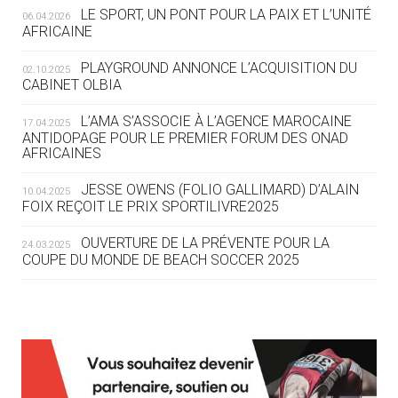
LE SPORT, UN PONT POUR LA PAIX ET L’UNITÉ
06.04.2026
05.08
— TIR À L'ARC
AFRICAINE
DES MONDIAUX À BRISBANE SUR LA
ROUTE DES JO 2032
PLAYGROUND ANNONCE L’ACQUISITION DU
02.10.2025
CABINET OLBIA
05.08
— ALPES FRANÇAISES 2030
LE VILLAGE OLYMPIQUE DES ARAVIS
L’AMA S’ASSOCIE À L’AGENCE MAROCAINE
17.04.2025
SE DESSINE
ANTIDOPAGE POUR LE PREMIER FORUM DES ONAD
AFRICAINES
04.08
— FOCUS DU JOUR
JESSE OWENS (FOLIO GALLIMARD) D’ALAIN
10.04.2025
LE COJOP A TROUVÉ SON VILLAGE
FOIX REÇOIT LE PRIX SPORTILIVRE2025
OLYMPIQUE LYONNAIS
OUVERTURE DE LA PRÉVENTE POUR LA
24.03.2025
COUPE DU MONDE DE BEACH SOCCER 2025
04.08
— ALLEMAGNE
« L'ALLEMAGNE PEUT DÉMONTRER
COMMENT ORGANISER DES JO
RESPONSABLES »
L’AMA FÉLICITE RICHARD POUND ET VALÉRIE
24.03.2025
FOURNEYRON, RÉCOMPENSÉS DE L’ORDRE OLYMPIQUE
L’AMA RECHERCHE DES HÔTES POUR LES
13.03.2025
04.08
— ESCRIME
RÉUNIONS DU CONSEIL DE FONDATION ET DU COMITÉ
LA FIE LANCE LES GRANDES
EXÉCUTIF