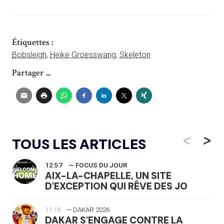
Étiquettes :
Bobsleigh
,
Heike Groesswang
,
Skeleton
Partager ...
<
>
TOUS LES ARTICLES
12:57
— FOCUS DU JOUR
AIX-LA-CHAPELLE, UN SITE
D'EXCEPTION QUI RÊVE DES JO
11:18
— DAKAR 2026
DAKAR S'ENGAGE CONTRE LA