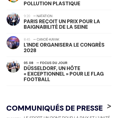
POLLUTION PLASTIQUE
9:20
— NATATION
PARIS REÇOIT UN PRIX POUR LA
BAIGNABILITÉ DE LA SEINE
8:45
— CANOË-KAYAK
L'INDE ORGANISERA LE CONGRÈS
2028
05.08
— FOCUS DU JOUR
DÜSSELDORF, UN HÔTE
« EXCEPTIONNEL » POUR LE FLAG
FOOTBALL
05.08
— LUGE
LE RÊVE DE VOIR LA LUGE ALPINE
<
>
COMMUNIQUÉS DE PRESSE
AUX JO « N'EST PAS FINI »