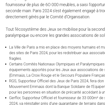
fournisseur de plus de 6O 000 meubles, a saisi l’opportu
seconde main. Paris 2024 s’est également engagé à trou
directement gérés par le Comité d’Organisation.
Tout l’écosystème des Jeux se mobilise pour la seconde 
paralympique ou encore les grandes associations de soli
La Ville de Paris a mis en place des moyens humains et mat
des sites de Paris 2024, pour les redistribuer aux associat
fragiles.
Certains Comités Nationaux Olympiques et Paralympiques 
équipements apportés pour les Jeux aux associations de so
(Emmaüs, La Croix Rouge et le Secours Populaire Français
RGS, Supporteur Officiel des Jeux de Paris 2024, fera don
Mouvement Emmaüs dont la Banque Solidaire de l’Equipement
pour les personnes en situation de précarité accédant à 
Gerflor, Supporteur Officiel et fournisseur de 33 000m² d
2024, va réinstaller près d’une quarantaine de terrains dan