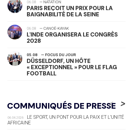
06.08
— NATATION
PARIS REÇOIT UN PRIX POUR LA
BAIGNABILITÉ DE LA SEINE
06.08
— CANOË-KAYAK
L'INDE ORGANISERA LE CONGRÈS
2028
05.08
— FOCUS DU JOUR
DÜSSELDORF, UN HÔTE
« EXCEPTIONNEL » POUR LE FLAG
FOOTBALL
05.08
— LUGE
LE RÊVE DE VOIR LA LUGE ALPINE
<
>
COMMUNIQUÉS DE PRESSE
AUX JO « N'EST PAS FINI »
LE SPORT, UN PONT POUR LA PAIX ET L’UNITÉ
06.04.2026
05.08
— TIR À L'ARC
AFRICAINE
DES MONDIAUX À BRISBANE SUR LA
ROUTE DES JO 2032