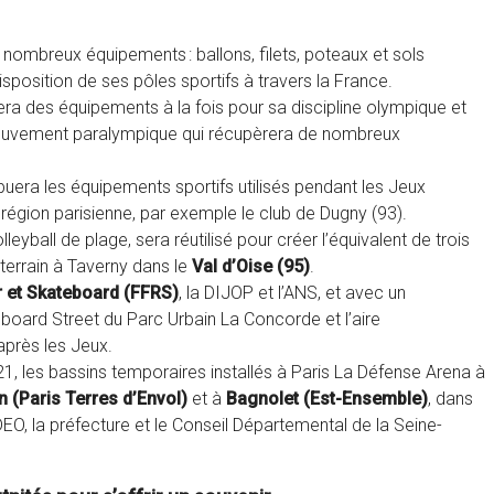
 nombreux équipements : ballons, filets, poteaux et sols
osition de ses pôles sportifs à travers la France.
ra des équipements à la fois pour sa discipline olympique et
e mouvement paralympique qui récupèrera de nombreux
ibuera les équipements sportifs utilisés pendant les Jeux
gion parisienne, par exemple le club de Dugny (93).
lleyball de plage, sera réutilisé pour créer l’équivalent de trois
terrain à Taverny dans le
Val d’Oise (95)
.
r et Skateboard (FFRS)
, la DIJOP et l’ANS, et avec un
board Street du Parc Urbain La Concorde et l’aire
après les Jeux.
021, les bassins temporaires installés à Paris La Défense Arena à
n (Paris Terres d’Envol)
et à
Bagnolet (Est-Ensemble)
, dans
O, la préfecture et le Conseil Départemental de la Seine-