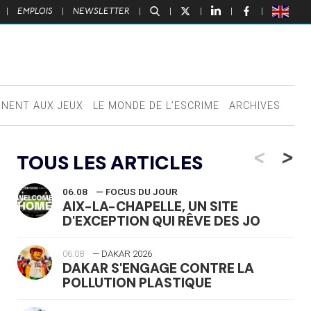
|
EMPLOIS
|
NEWSLETTER
|
|
|
|
|
NNENT AUX JEUX
LE MONDE DE L’ESCRIME
ARCHIVES
<
>
TOUS LES ARTICLES
06.08
— FOCUS DU JOUR
AIX-LA-CHAPELLE, UN SITE
D'EXCEPTION QUI RÊVE DES JO
06.08
— DAKAR 2026
DAKAR S'ENGAGE CONTRE LA
POLLUTION PLASTIQUE