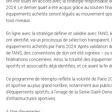
ont été loués en accord avec la stratégie responsable d
2024. Le dernier quart a été acquis grâce au soutien fin
équipements achetés seront légués au mouvement sportif
tous niveaux.
En ligne avec la stratégie définie et validée avec l’ANS,
ont identifié, via un processus de sélection transparent, 
équipements achetés par Paris 2024. Après validation d
de l’ANS, des conventions de don ont été signées – ou son
fédérations concernées. Ainsi, la totalité des équipemen
sportifs et associatifs déjà identifiés, et ce avant la fin 
Ce programme de réemploi reflète la volonté de Paris 20
et sportive au plus grand nombre, notamment aux publics
d’équipements sportifs, à l’image de la Seine-Saint-De
d’infrastructures sportives.
A titre d’exemples :