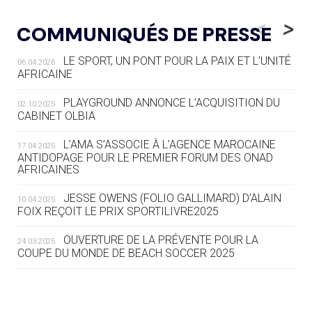
05.08
— LUGE
LE RÊVE DE VOIR LA LUGE ALPINE
<
>
COMMUNIQUÉS DE PRESSE
AUX JO « N'EST PAS FINI »
LE SPORT, UN PONT POUR LA PAIX ET L’UNITÉ
06.04.2026
05.08
— TIR À L'ARC
AFRICAINE
DES MONDIAUX À BRISBANE SUR LA
ROUTE DES JO 2032
PLAYGROUND ANNONCE L’ACQUISITION DU
02.10.2025
CABINET OLBIA
05.08
— ALPES FRANÇAISES 2030
LE VILLAGE OLYMPIQUE DES ARAVIS
L’AMA S’ASSOCIE À L’AGENCE MAROCAINE
17.04.2025
SE DESSINE
ANTIDOPAGE POUR LE PREMIER FORUM DES ONAD
AFRICAINES
04.08
— FOCUS DU JOUR
JESSE OWENS (FOLIO GALLIMARD) D’ALAIN
10.04.2025
LE COJOP A TROUVÉ SON VILLAGE
FOIX REÇOIT LE PRIX SPORTILIVRE2025
OLYMPIQUE LYONNAIS
OUVERTURE DE LA PRÉVENTE POUR LA
24.03.2025
COUPE DU MONDE DE BEACH SOCCER 2025
04.08
— ALLEMAGNE
« L'ALLEMAGNE PEUT DÉMONTRER
COMMENT ORGANISER DES JO
RESPONSABLES »
L’AMA FÉLICITE RICHARD POUND ET VALÉRIE
24.03.2025
FOURNEYRON, RÉCOMPENSÉS DE L’ORDRE OLYMPIQUE