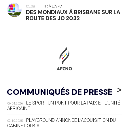
05.08
— TIR À L'ARC
DES MONDIAUX À BRISBANE SUR LA
ROUTE DES JO 2032
05.08
— ALPES FRANÇAISES 2030
LE VILLAGE OLYMPIQUE DES ARAVIS
SE DESSINE
04.08
— ALLEMAGNE
« L'ALLEMAGNE PEUT DÉMONTRER
COMMENT ORGANISER DES JO
RESPONSABLES »
<
>
COMMUNIQUÉS DE PRESSE
04.08
— ESCRIME
LA FIE LANCE LES GRANDES
LE SPORT, UN PONT POUR LA PAIX ET L’UNITÉ
06.04.2026
MANŒUVRES EN VUE DES JO
AFRICAINE
PLAYGROUND ANNONCE L’ACQUISITION DU
04.08
— DAKAR 2026
02.10.2025
DES FRESQUES CÉLÈBRENT LES JOJ
CABINET OLBIA