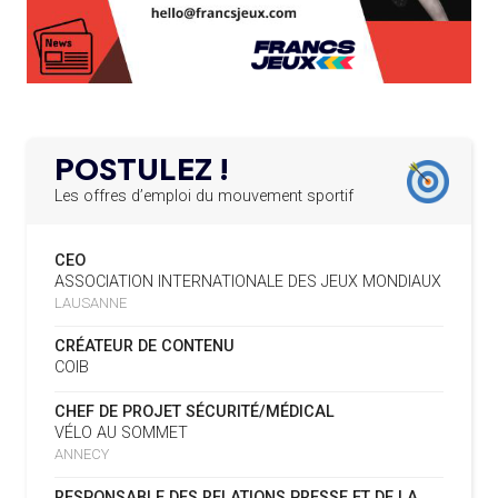
PERMANENTS
DES FRESQUES CÉLÈBRENT LES JOJ
LE PROGRAMME DES JEUNES LEADERS DU
20.02.2025
03.08
—
CIO ACCUEILLE 25 NOUVELLES RECRUES
« PARIS 2024 M'A INSPIRÉ POUR
CRÉER UN PERSONNAGE »
L’AMA FÉLICITE L’AGENCE ANTIDOPAGE DE
19.02.2025
SERBIE POUR LE DÉMANTÈLEMENT D’UN GROUPE
POSTULEZ !
CRIMINEL ORGANISÉ
03.08
— CROATIE
JOSIP VARVODIC ÉLU PRÉSIDENT
Les offres d’emploi du mouvement sportif
DU CNO
L’AMA SIGNE UN ACCORD AVEC L’IAPP QUI
19.02.2025
CONTRIBUERA À PROTÉGER LES DROITS DES
CEO
SPORTIFS
03.08
— DAKAR 2026
ASSOCIATION INTERNATIONALE DES JEUX MONDIAUX
ON CONNAÎT LA PREMIÈRE
LAUSANNE
PORTEUSE DE LA FLAMME
LA FIFA LANCE UNE PLATEFORME
18.02.2025
NUMÉRIQUE RÉPERTORIANT LES CHANGEMENTS
CRÉATEUR DE CONTENU
D’ASSOCIATION
COIB
03.08
— TIR
L’AMA PUBLIE SON PLAN STRATÉGIQUE
07.02.2025
L'ISSF ACCUEILLE UN SPONSOR
CHEF DE PROJET SÉCURITÉ/MÉDICAL
QUINQUENNAL SOUS LE THÈME « ALLER PLUS LOIN
PLATINE
VÉLO AU SOMMET
ENSEMBLE »
ANNECY
REMBOURSEMENT INTÉGRAL DES FAUTEUILS
02.08
— FOCUS DU JOUR
07.02.2025
RESPONSABLE DES RELATIONS PRESSE ET DE LA