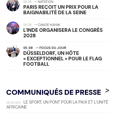
06.08
— NATATION
PARIS REÇOIT UN PRIX POUR LA
BAIGNABILITÉ DE LA SEINE
06.08
— CANOË-KAYAK
L'INDE ORGANISERA LE CONGRÈS
2028
05.08
— FOCUS DU JOUR
DÜSSELDORF, UN HÔTE
« EXCEPTIONNEL » POUR LE FLAG
FOOTBALL
05.08
— LUGE
LE RÊVE DE VOIR LA LUGE ALPINE
<
>
COMMUNIQUÉS DE PRESSE
AUX JO « N'EST PAS FINI »
LE SPORT, UN PONT POUR LA PAIX ET L’UNITÉ
06.04.2026
05.08
— TIR À L'ARC
AFRICAINE
DES MONDIAUX À BRISBANE SUR LA
ROUTE DES JO 2032