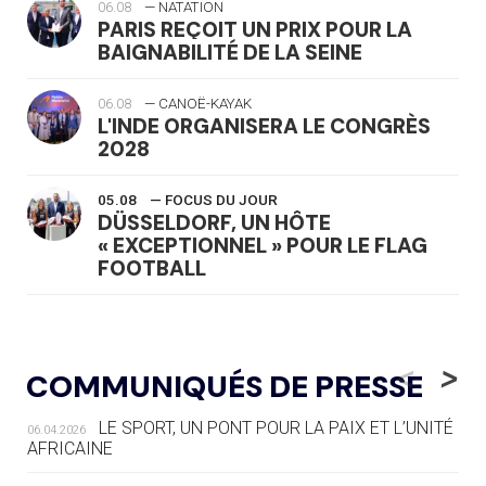
06.08
— NATATION
PARIS REÇOIT UN PRIX POUR LA
BAIGNABILITÉ DE LA SEINE
06.08
— CANOË-KAYAK
L'INDE ORGANISERA LE CONGRÈS
2028
05.08
— FOCUS DU JOUR
DÜSSELDORF, UN HÔTE
« EXCEPTIONNEL » POUR LE FLAG
FOOTBALL
05.08
— LUGE
LE RÊVE DE VOIR LA LUGE ALPINE
<
>
COMMUNIQUÉS DE PRESSE
AUX JO « N'EST PAS FINI »
LE SPORT, UN PONT POUR LA PAIX ET L’UNITÉ
06.04.2026
05.08
— TIR À L'ARC
AFRICAINE
DES MONDIAUX À BRISBANE SUR LA
ROUTE DES JO 2032