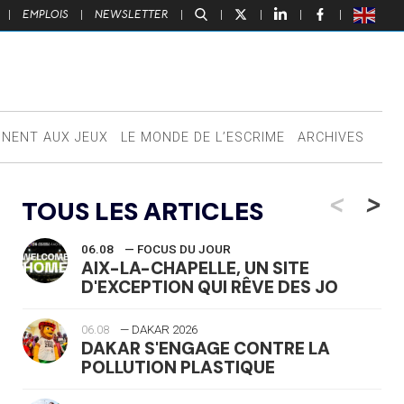
|
EMPLOIS
|
NEWSLETTER
|
|
|
|
|
NNENT AUX JEUX
LE MONDE DE L’ESCRIME
ARCHIVES
<
>
TOUS LES ARTICLES
06.08
— FOCUS DU JOUR
AIX-LA-CHAPELLE, UN SITE
D'EXCEPTION QUI RÊVE DES JO
06.08
— DAKAR 2026
DAKAR S'ENGAGE CONTRE LA
POLLUTION PLASTIQUE