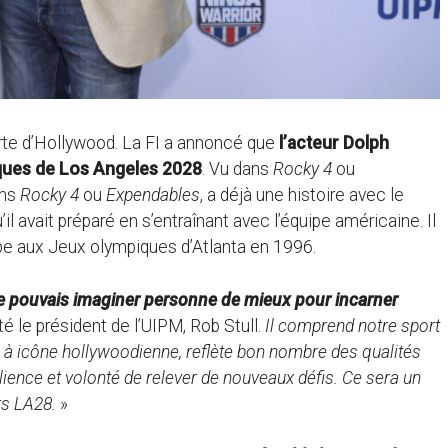
rte d’Hollywood. La FI a annoncé que
l’acteur Dolph
ques de Los Angeles 2028
. Vu dans
Rocky 4
ou
ans
Rocky 4
ou
Expendables
, a déjà une histoire avec le
’il avait préparé en s’entraînant avec l’équipe américaine. Il
ipe aux Jeux olympiques d’Atlanta en 1996.
ne pouvais imaginer personne de mieux pour incarner
 le président de l’UIPM, Rob Stull.
Il comprend notre sport
e à icône hollywoodienne, reflète bon nombre des qualités
ilience et volonté de relever de nouveaux défis. Ce sera un
rs LA28.
»