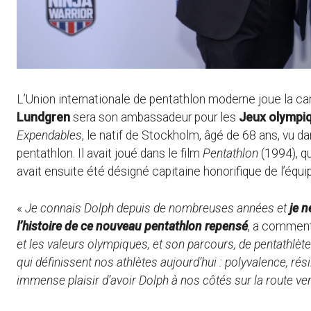
L’Union internationale de pentathlon moderne joue la ca
Lundgren
sera son ambassadeur pour les
Jeux olympi
Expendables
, le natif de Stockholm, âgé de 68 ans, vu d
pentathlon. Il avait joué dans le film
Pentathlon
(1994), qu
avait ensuite été désigné capitaine honorifique de l’équ
«
Je connais Dolph depuis de nombreuses années et
je 
l’histoire de ce nouveau pentathlon repensé
, a commenté
et les valeurs olympiques, et son parcours, de pentathlèt
qui définissent nos athlètes aujourd’hui : polyvalence, rés
immense plaisir d’avoir Dolph à nos côtés sur la route ve