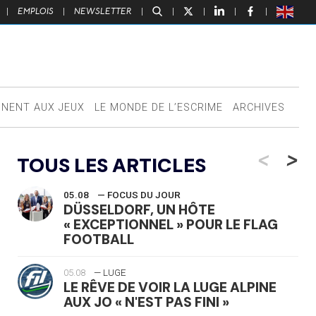
|
EMPLOIS
|
NEWSLETTER
|
|
|
|
|
NNENT AUX JEUX
LE MONDE DE L’ESCRIME
ARCHIVES
<
>
TOUS LES ARTICLES
05.08
— FOCUS DU JOUR
DÜSSELDORF, UN HÔTE
« EXCEPTIONNEL » POUR LE FLAG
FOOTBALL
05.08
— LUGE
LE RÊVE DE VOIR LA LUGE ALPINE
AUX JO « N'EST PAS FINI »