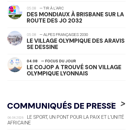
05.08
— TIR À L'ARC
DES MONDIAUX À BRISBANE SUR LA
ROUTE DES JO 2032
05.08
— ALPES FRANÇAISES 2030
LE VILLAGE OLYMPIQUE DES ARAVIS
SE DESSINE
04.08
— FOCUS DU JOUR
LE COJOP A TROUVÉ SON VILLAGE
OLYMPIQUE LYONNAIS
04.08
— ALLEMAGNE
« L'ALLEMAGNE PEUT DÉMONTRER
<
>
COMMUNIQUÉS DE PRESSE
COMMENT ORGANISER DES JO
RESPONSABLES »
LE SPORT, UN PONT POUR LA PAIX ET L’UNITÉ
06.04.2026
AFRICAINE
04.08
— ESCRIME
LA FIE LANCE LES GRANDES