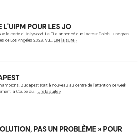
 L'UIPM POUR LES JO
oue la carte d’Hollywood. La FI a annoncé que l’acteur Dolph Lundgren
s de Los Angeles 2028. Vu...
Lire la suite »
APEST
champions, Budapest était à nouveau au centre de l’attention ce week-
nément la Coupe du...
Lire la suite »
 SOLUTION, PAS UN PROBLÈME » POUR