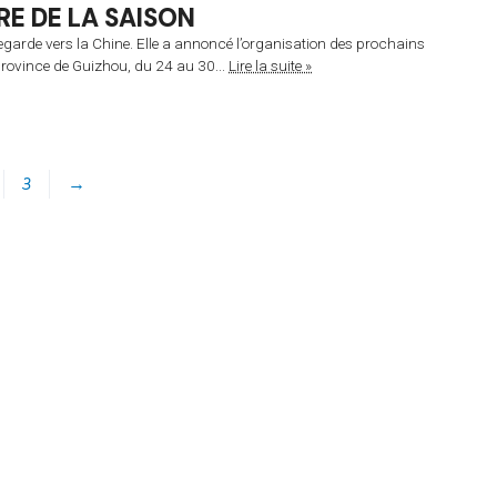
RE DE LA SAISON
egarde vers la Chine. Elle a annoncé l’organisation des prochains
ovince de Guizhou, du 24 au 30...
Lire la suite »
3
→