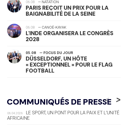
06.08
— NATATION
PARIS REÇOIT UN PRIX POUR LA
BAIGNABILITÉ DE LA SEINE
06.08
— CANOË-KAYAK
L'INDE ORGANISERA LE CONGRÈS
2028
05.08
— FOCUS DU JOUR
DÜSSELDORF, UN HÔTE
« EXCEPTIONNEL » POUR LE FLAG
FOOTBALL
05.08
— LUGE
LE RÊVE DE VOIR LA LUGE ALPINE
<
>
COMMUNIQUÉS DE PRESSE
AUX JO « N'EST PAS FINI »
LE SPORT, UN PONT POUR LA PAIX ET L’UNITÉ
06.04.2026
05.08
— TIR À L'ARC
AFRICAINE
DES MONDIAUX À BRISBANE SUR LA
ROUTE DES JO 2032