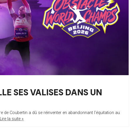
LE SES VALISES DANS UN
e de Coubertin a dû se réinventer en abandonnant l’équitation au
Lire la suite »