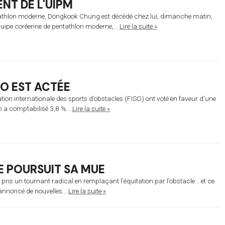
NT DE L'UIPM
entathlon moderne, Dongkook Chung est décédé chez lui, dimanche matin,
quipe coréenne de pentathlon moderne,...
Lire la suite »
SO EST ACTÉE
ion internationale des sports d’obstacles (FISO) ont voté en faveur d’une
n a comptabilisé 3,8 %...
Lire la suite »
 POURSUIT SA MUE
pris un tournant radical en remplaçant l’équitation par l’obstacle… et ce
a annoncé de nouvelles...
Lire la suite »