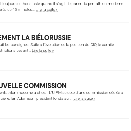
st toujours enthousiaste quand il s’agit de parler du pentathlon moderne.
près de 45 minutes...
Lire la suite »
EMENT LA BIÉLORUSSIE
t les consignes. Suite à l’évolution de la position du CIO, le comité
strictions pesant...
Lire la suite »
OUVELLE COMMISSION
e pentathlon moderne a choisi. L’UIPM se dote d’une commission dédiée à
icielle. Ian Adamson, président fondateur...
Lire la suite »