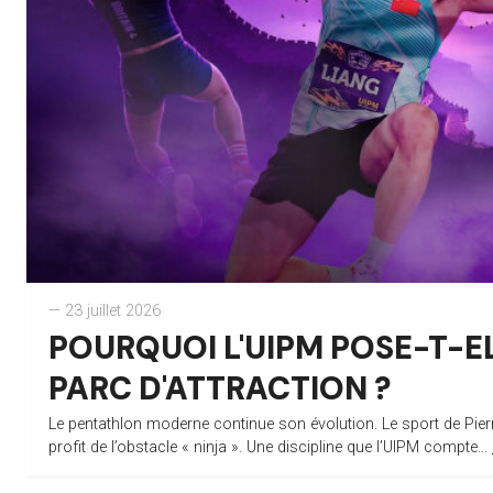
— 23 juillet 2026
POURQUOI L'UIPM POSE-T-EL
PARC D'ATTRACTION ?
Le pentathlon moderne continue son évolution. Le sport de Pierr
profit de l’obstacle « ninja ». Une discipline que l’UIPM compte...