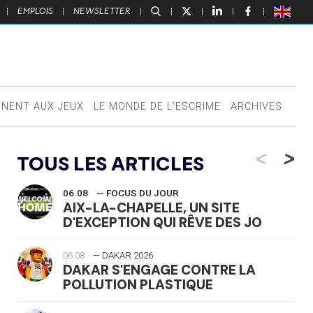
|
EMPLOIS
|
NEWSLETTER
|
|
|
|
|
NNENT AUX JEUX
LE MONDE DE L’ESCRIME
ARCHIVES
<
>
TOUS LES ARTICLES
06.08
— FOCUS DU JOUR
AIX-LA-CHAPELLE, UN SITE
D'EXCEPTION QUI RÊVE DES JO
06.08
— DAKAR 2026
DAKAR S'ENGAGE CONTRE LA
POLLUTION PLASTIQUE