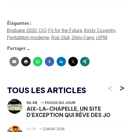
Étiquettes :
Brisbane 2032
,
CIO
,
Fit for the Future
,
Kirsty Coventry
,
Pentathlon moderne
,
Rob Stull
,
Shiny Fang
,
UIPM
Partager ...
<
>
TOUS LES ARTICLES
06.08
— FOCUS DU JOUR
AIX-LA-CHAPELLE, UN SITE
D'EXCEPTION QUI RÊVE DES JO
06.08
— DAKAR 2026