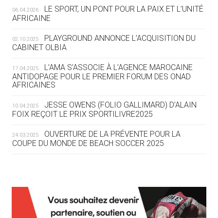
LE SPORT, UN PONT POUR LA PAIX ET L’UNITÉ
06.04.2026
05.08
— TIR À L'ARC
AFRICAINE
DES MONDIAUX À BRISBANE SUR LA
ROUTE DES JO 2032
PLAYGROUND ANNONCE L’ACQUISITION DU
02.10.2025
CABINET OLBIA
05.08
— ALPES FRANÇAISES 2030
LE VILLAGE OLYMPIQUE DES ARAVIS
L’AMA S’ASSOCIE À L’AGENCE MAROCAINE
17.04.2025
SE DESSINE
ANTIDOPAGE POUR LE PREMIER FORUM DES ONAD
AFRICAINES
04.08
— FOCUS DU JOUR
JESSE OWENS (FOLIO GALLIMARD) D’ALAIN
10.04.2025
LE COJOP A TROUVÉ SON VILLAGE
FOIX REÇOIT LE PRIX SPORTILIVRE2025
OLYMPIQUE LYONNAIS
OUVERTURE DE LA PRÉVENTE POUR LA
24.03.2025
COUPE DU MONDE DE BEACH SOCCER 2025
04.08
— ALLEMAGNE
« L'ALLEMAGNE PEUT DÉMONTRER
COMMENT ORGANISER DES JO
RESPONSABLES »
L’AMA FÉLICITE RICHARD POUND ET VALÉRIE
24.03.2025
FOURNEYRON, RÉCOMPENSÉS DE L’ORDRE OLYMPIQUE
L’AMA RECHERCHE DES HÔTES POUR LES
13.03.2025
04.08
— ESCRIME
RÉUNIONS DU CONSEIL DE FONDATION ET DU COMITÉ
LA FIE LANCE LES GRANDES