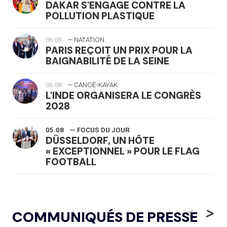
DAKAR S'ENGAGE CONTRE LA
POLLUTION PLASTIQUE
06.08
— NATATION
PARIS REÇOIT UN PRIX POUR LA
BAIGNABILITÉ DE LA SEINE
06.08
— CANOË-KAYAK
L'INDE ORGANISERA LE CONGRÈS
2028
05.08
— FOCUS DU JOUR
DÜSSELDORF, UN HÔTE
« EXCEPTIONNEL » POUR LE FLAG
FOOTBALL
05.08
— LUGE
LE RÊVE DE VOIR LA LUGE ALPINE
<
>
COMMUNIQUÉS DE PRESSE
AUX JO « N'EST PAS FINI »