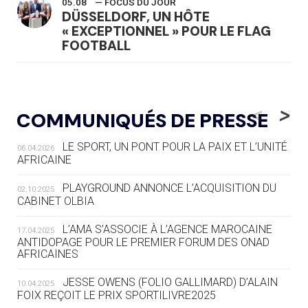
05.08
— FOCUS DU JOUR
DÜSSELDORF, UN HÔTE
« EXCEPTIONNEL » POUR LE FLAG
FOOTBALL
05.08
— LUGE
LE RÊVE DE VOIR LA LUGE ALPINE
<
>
COMMUNIQUÉS DE PRESSE
AUX JO « N'EST PAS FINI »
LE SPORT, UN PONT POUR LA PAIX ET L’UNITÉ
06.04.2026
05.08
— TIR À L'ARC
AFRICAINE
DES MONDIAUX À BRISBANE SUR LA
ROUTE DES JO 2032
PLAYGROUND ANNONCE L’ACQUISITION DU
02.10.2025
CABINET OLBIA
05.08
— ALPES FRANÇAISES 2030
LE VILLAGE OLYMPIQUE DES ARAVIS
L’AMA S’ASSOCIE À L’AGENCE MAROCAINE
17.04.2025
SE DESSINE
ANTIDOPAGE POUR LE PREMIER FORUM DES ONAD
AFRICAINES
04.08
— FOCUS DU JOUR
JESSE OWENS (FOLIO GALLIMARD) D’ALAIN
10.04.2025
LE COJOP A TROUVÉ SON VILLAGE
FOIX REÇOIT LE PRIX SPORTILIVRE2025
OLYMPIQUE LYONNAIS