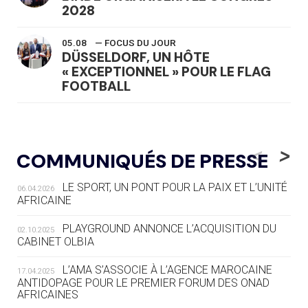
2028
05.08
— FOCUS DU JOUR
DÜSSELDORF, UN HÔTE
« EXCEPTIONNEL » POUR LE FLAG
FOOTBALL
05.08
— LUGE
LE RÊVE DE VOIR LA LUGE ALPINE
<
>
COMMUNIQUÉS DE PRESSE
AUX JO « N'EST PAS FINI »
LE SPORT, UN PONT POUR LA PAIX ET L’UNITÉ
06.04.2026
05.08
— TIR À L'ARC
AFRICAINE
DES MONDIAUX À BRISBANE SUR LA
ROUTE DES JO 2032
PLAYGROUND ANNONCE L’ACQUISITION DU
02.10.2025
CABINET OLBIA
05.08
— ALPES FRANÇAISES 2030
LE VILLAGE OLYMPIQUE DES ARAVIS
L’AMA S’ASSOCIE À L’AGENCE MAROCAINE
17.04.2025
SE DESSINE
ANTIDOPAGE POUR LE PREMIER FORUM DES ONAD
AFRICAINES