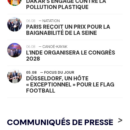
DAKAR S'ENGAGE CONTRE LA
POLLUTION PLASTIQUE
06.08
— NATATION
PARIS REÇOIT UN PRIX POUR LA
BAIGNABILITÉ DE LA SEINE
06.08
— CANOË-KAYAK
L'INDE ORGANISERA LE CONGRÈS
2028
05.08
— FOCUS DU JOUR
DÜSSELDORF, UN HÔTE
« EXCEPTIONNEL » POUR LE FLAG
FOOTBALL
05.08
— LUGE
LE RÊVE DE VOIR LA LUGE ALPINE
<
>
COMMUNIQUÉS DE PRESSE
AUX JO « N'EST PAS FINI »