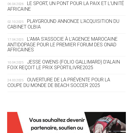
LE SPORT, UN PONT POUR LA PAIX ET L’UNITÉ
06.04.2026
05.08
— TIR À L'ARC
AFRICAINE
DES MONDIAUX À BRISBANE SUR LA
ROUTE DES JO 2032
PLAYGROUND ANNONCE L’ACQUISITION DU
02.10.2025
CABINET OLBIA
05.08
— ALPES FRANÇAISES 2030
LE VILLAGE OLYMPIQUE DES ARAVIS
L’AMA S’ASSOCIE À L’AGENCE MAROCAINE
17.04.2025
SE DESSINE
ANTIDOPAGE POUR LE PREMIER FORUM DES ONAD
AFRICAINES
04.08
— FOCUS DU JOUR
JESSE OWENS (FOLIO GALLIMARD) D’ALAIN
10.04.2025
LE COJOP A TROUVÉ SON VILLAGE
FOIX REÇOIT LE PRIX SPORTILIVRE2025
OLYMPIQUE LYONNAIS
OUVERTURE DE LA PRÉVENTE POUR LA
24.03.2025
COUPE DU MONDE DE BEACH SOCCER 2025
04.08
— ALLEMAGNE
« L'ALLEMAGNE PEUT DÉMONTRER
COMMENT ORGANISER DES JO
RESPONSABLES »
L’AMA FÉLICITE RICHARD POUND ET VALÉRIE
24.03.2025
FOURNEYRON, RÉCOMPENSÉS DE L’ORDRE OLYMPIQUE
L’AMA RECHERCHE DES HÔTES POUR LES
13.03.2025
04.08
— ESCRIME
RÉUNIONS DU CONSEIL DE FONDATION ET DU COMITÉ
LA FIE LANCE LES GRANDES
EXÉCUTIF