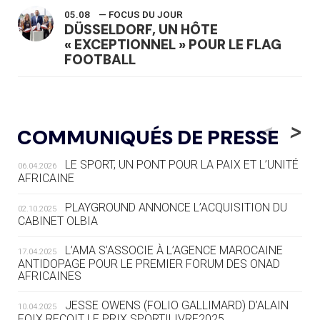
05.08
— FOCUS DU JOUR
DÜSSELDORF, UN HÔTE
« EXCEPTIONNEL » POUR LE FLAG
FOOTBALL
05.08
— LUGE
LE RÊVE DE VOIR LA LUGE ALPINE
<
>
COMMUNIQUÉS DE PRESSE
AUX JO « N'EST PAS FINI »
LE SPORT, UN PONT POUR LA PAIX ET L’UNITÉ
06.04.2026
05.08
— TIR À L'ARC
AFRICAINE
DES MONDIAUX À BRISBANE SUR LA
ROUTE DES JO 2032
PLAYGROUND ANNONCE L’ACQUISITION DU
02.10.2025
CABINET OLBIA
05.08
— ALPES FRANÇAISES 2030
LE VILLAGE OLYMPIQUE DES ARAVIS
L’AMA S’ASSOCIE À L’AGENCE MAROCAINE
17.04.2025
SE DESSINE
ANTIDOPAGE POUR LE PREMIER FORUM DES ONAD
AFRICAINES
04.08
— FOCUS DU JOUR
JESSE OWENS (FOLIO GALLIMARD) D’ALAIN
10.04.2025
LE COJOP A TROUVÉ SON VILLAGE
FOIX REÇOIT LE PRIX SPORTILIVRE2025