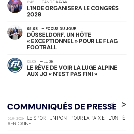
8:45
— CANOË-KAYAK
L'INDE ORGANISERA LE CONGRÈS
2028
05.08
— FOCUS DU JOUR
DÜSSELDORF, UN HÔTE
« EXCEPTIONNEL » POUR LE FLAG
FOOTBALL
05.08
— LUGE
LE RÊVE DE VOIR LA LUGE ALPINE
AUX JO « N'EST PAS FINI »
05.08
— TIR À L'ARC
DES MONDIAUX À BRISBANE SUR LA
<
>
COMMUNIQUÉS DE PRESSE
ROUTE DES JO 2032
LE SPORT, UN PONT POUR LA PAIX ET L’UNITÉ
06.04.2026
05.08
— ALPES FRANÇAISES 2030
AFRICAINE
LE VILLAGE OLYMPIQUE DES ARAVIS
SE DESSINE