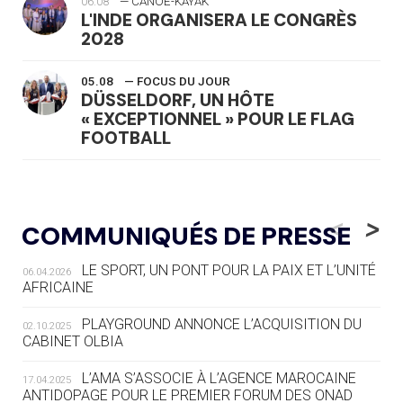
06.08
— CANOË-KAYAK
L'INDE ORGANISERA LE CONGRÈS
2028
05.08
— FOCUS DU JOUR
DÜSSELDORF, UN HÔTE
« EXCEPTIONNEL » POUR LE FLAG
FOOTBALL
05.08
— LUGE
LE RÊVE DE VOIR LA LUGE ALPINE
<
>
COMMUNIQUÉS DE PRESSE
AUX JO « N'EST PAS FINI »
LE SPORT, UN PONT POUR LA PAIX ET L’UNITÉ
06.04.2026
05.08
— TIR À L'ARC
AFRICAINE
DES MONDIAUX À BRISBANE SUR LA
ROUTE DES JO 2032
PLAYGROUND ANNONCE L’ACQUISITION DU
02.10.2025
CABINET OLBIA
05.08
— ALPES FRANÇAISES 2030
LE VILLAGE OLYMPIQUE DES ARAVIS
L’AMA S’ASSOCIE À L’AGENCE MAROCAINE
17.04.2025
SE DESSINE
ANTIDOPAGE POUR LE PREMIER FORUM DES ONAD