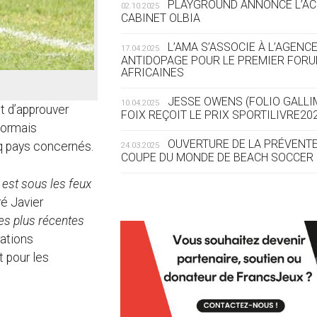
PLAYGROUND ANNONCE L’AC
02.10.2025
CABINET OLBIA
05.08
— ALPES FRANÇAISES 2030
LE VILLAGE OLYMPIQU
L’AMA S’ASSOCIE À L’AGENC
17.04.2025
SE DESSINE
ANTIDOPAGE POUR LE PREMIER FOR
AFRICAINES
04.08
— FOCUS DU JOUR
JESSE OWENS (FOLIO GALLIM
10.04.2025
LE COJOP A TROUVÉ S
t d’approuver
FOIX REÇOIT LE PRIX SPORTILIVRE20
OLYMPIQUE LYONNAIS
sormais
OUVERTURE DE LA PRÉVENTE
inq pays concernés.
24.03.2025
COUPE DU MONDE DE BEACH SOCCER 
04.08
— ALLEMAGNE
« L'ALLEMAGNE PEUT
 est sous les feux
COMMENT ORGANISER
RESPONSABLES »
L’AMA FÉLICITE RICHARD PO
ré Javier
24.03.2025
FOURNEYRON, RÉCOMPENSÉS DE L’O
les plus récentes
rations
L’AMA RECHERCHE DES HÔTE
13.03.2025
04.08
— ESCRIME
RÉUNIONS DU CONSEIL DE FONDATION
t pour les
LA FIE LANCE LES GR
EXÉCUTIF
MANŒUVRES EN VUE 
APPEL À CANDIDATURES DE 
12.03.2025
SIÈGES DE PRÉSIDENTS DE SES COMI
04.08
— DAKAR 2026