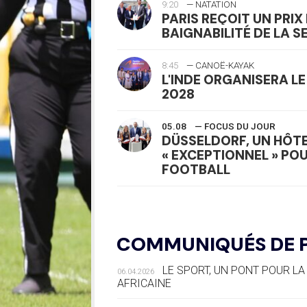
9:20
— NATATION
PARIS REÇOIT UN PRIX
BAIGNABILITÉ DE LA S
8:45
— CANOË-KAYAK
L'INDE ORGANISERA L
2028
05.08
— FOCUS DU JOUR
DÜSSELDORF, UN HÔT
« EXCEPTIONNEL » POU
FOOTBALL
05.08
— LUGE
LE RÊVE DE VOIR LA LU
COMMUNIQUÉS DE 
AUX JO « N'EST PAS FIN
LE SPORT, UN PONT POUR LA 
06.04.2026
05.08
— TIR À L'ARC
AFRICAINE
DES MONDIAUX À BRIS
ROUTE DES JO 2032