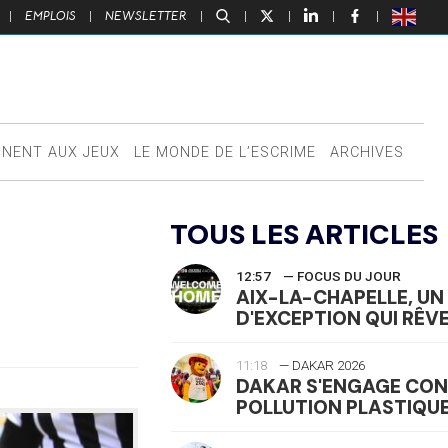
|
EMPLOIS
|
NEWSLETTER
|
|
|
|
|
NNENT AUX JEUX
LE MONDE DE L’ESCRIME
ARCHIVES
TOUS LES ARTICLES
12:57
— FOCUS DU JOUR
AIX-LA-CHAPELLE, UN 
D'EXCEPTION QUI RÊVE
11:18
— DAKAR 2026
DAKAR S'ENGAGE CON
POLLUTION PLASTIQU