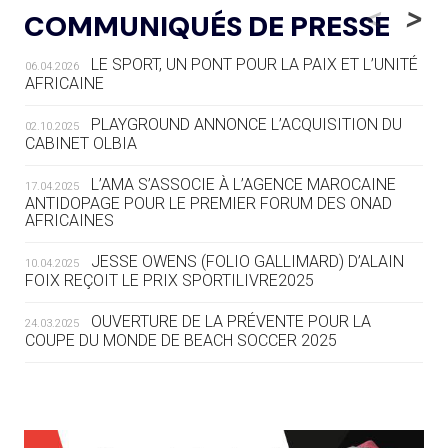
LE RÊVE DE VOIR LA LUGE ALPINE
<
>
COMMUNIQUÉS DE PRESSE
AUX JO « N'EST PAS FINI »
LE SPORT, UN PONT POUR LA PAIX ET L’UNITÉ
06.04.2026
05.08
— TIR À L'ARC
AFRICAINE
DES MONDIAUX À BRISBANE SUR LA
ROUTE DES JO 2032
PLAYGROUND ANNONCE L’ACQUISITION DU
02.10.2025
CABINET OLBIA
05.08
— ALPES FRANÇAISES 2030
LE VILLAGE OLYMPIQUE DES ARAVIS
L’AMA S’ASSOCIE À L’AGENCE MAROCAINE
17.04.2025
SE DESSINE
ANTIDOPAGE POUR LE PREMIER FORUM DES ONAD
AFRICAINES
04.08
— FOCUS DU JOUR
JESSE OWENS (FOLIO GALLIMARD) D’ALAIN
10.04.2025
LE COJOP A TROUVÉ SON VILLAGE
FOIX REÇOIT LE PRIX SPORTILIVRE2025
OLYMPIQUE LYONNAIS
OUVERTURE DE LA PRÉVENTE POUR LA
24.03.2025
COUPE DU MONDE DE BEACH SOCCER 2025
04.08
— ALLEMAGNE
« L'ALLEMAGNE PEUT DÉMONTRER
COMMENT ORGANISER DES JO
RESPONSABLES »
L’AMA FÉLICITE RICHARD POUND ET VALÉRIE
24.03.2025
FOURNEYRON, RÉCOMPENSÉS DE L’ORDRE OLYMPIQUE