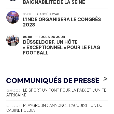
BAIGNABILITÉ DE LA SEINE
06.08
— CANOË-KAYAK
L'INDE ORGANISERA LE CONGRÈS
2028
05.08
— FOCUS DU JOUR
DÜSSELDORF, UN HÔTE
« EXCEPTIONNEL » POUR LE FLAG
FOOTBALL
05.08
— LUGE
LE RÊVE DE VOIR LA LUGE ALPINE
<
>
COMMUNIQUÉS DE PRESSE
AUX JO « N'EST PAS FINI »
LE SPORT, UN PONT POUR LA PAIX ET L’UNITÉ
06.04.2026
05.08
— TIR À L'ARC
AFRICAINE
DES MONDIAUX À BRISBANE SUR LA
ROUTE DES JO 2032
PLAYGROUND ANNONCE L’ACQUISITION DU
02.10.2025
CABINET OLBIA