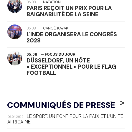
06.08
— NATATION
PARIS REÇOIT UN PRIX POUR LA
BAIGNABILITÉ DE LA SEINE
06.08
— CANOË-KAYAK
L'INDE ORGANISERA LE CONGRÈS
2028
05.08
— FOCUS DU JOUR
DÜSSELDORF, UN HÔTE
« EXCEPTIONNEL » POUR LE FLAG
FOOTBALL
05.08
— LUGE
LE RÊVE DE VOIR LA LUGE ALPINE
<
>
COMMUNIQUÉS DE PRESSE
AUX JO « N'EST PAS FINI »
LE SPORT, UN PONT POUR LA PAIX ET L’UNITÉ
06.04.2026
05.08
— TIR À L'ARC
AFRICAINE
DES MONDIAUX À BRISBANE SUR LA
ROUTE DES JO 2032