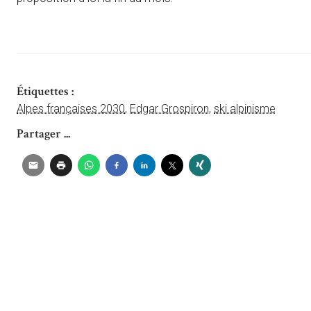
Étiquettes :
Alpes françaises 2030
,
Edgar Grospiron
,
ski alpinisme
Partager ...