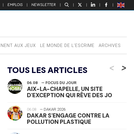
|
EMPLOIS
|
NEWSLETTER
|
|
|
|
|
NNENT AUX JEUX
LE MONDE DE L’ESCRIME
ARCHIVES
<
>
TOUS LES ARTICLES
06.08
— FOCUS DU JOUR
AIX-LA-CHAPELLE, UN SITE
D'EXCEPTION QUI RÊVE DES JO
06.08
— DAKAR 2026
DAKAR S'ENGAGE CONTRE LA
POLLUTION PLASTIQUE