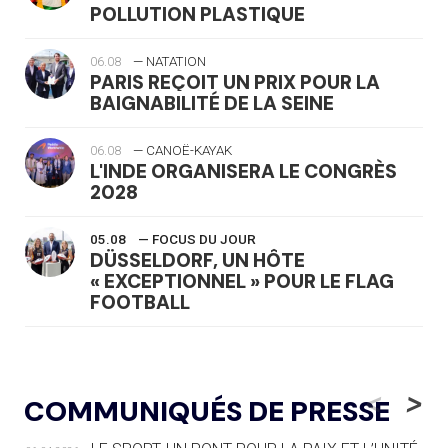
POLLUTION PLASTIQUE
06.08
— NATATION
PARIS REÇOIT UN PRIX POUR LA
BAIGNABILITÉ DE LA SEINE
06.08
— CANOË-KAYAK
L'INDE ORGANISERA LE CONGRÈS
2028
05.08
— FOCUS DU JOUR
DÜSSELDORF, UN HÔTE
« EXCEPTIONNEL » POUR LE FLAG
FOOTBALL
05.08
— LUGE
LE RÊVE DE VOIR LA LUGE ALPINE
<
>
COMMUNIQUÉS DE PRESSE
AUX JO « N'EST PAS FINI »