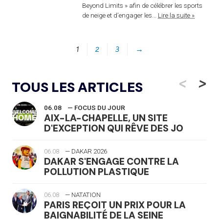
Beyond Limits » afin de célébrer les sports
de neige et d’engager les...
Lire la suite »
1
2
3
→
<
>
TOUS LES ARTICLES
06.08
— FOCUS DU JOUR
AIX-LA-CHAPELLE, UN SITE
D'EXCEPTION QUI RÊVE DES JO
06.08
— DAKAR 2026
DAKAR S'ENGAGE CONTRE LA
POLLUTION PLASTIQUE
06.08
— NATATION
PARIS REÇOIT UN PRIX POUR LA
BAIGNABILITÉ DE LA SEINE