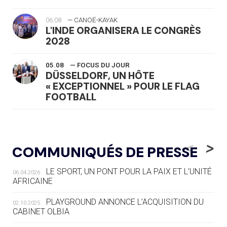
06.08
— CANOË-KAYAK
L'INDE ORGANISERA LE CONGRÈS
2028
05.08
— FOCUS DU JOUR
DÜSSELDORF, UN HÔTE
« EXCEPTIONNEL » POUR LE FLAG
FOOTBALL
05.08
— LUGE
LE RÊVE DE VOIR LA LUGE ALPINE
<
>
COMMUNIQUÉS DE PRESSE
AUX JO « N'EST PAS FINI »
LE SPORT, UN PONT POUR LA PAIX ET L’UNITÉ
06.04.2026
05.08
— TIR À L'ARC
AFRICAINE
DES MONDIAUX À BRISBANE SUR LA
ROUTE DES JO 2032
PLAYGROUND ANNONCE L’ACQUISITION DU
02.10.2025
CABINET OLBIA
05.08
— ALPES FRANÇAISES 2030