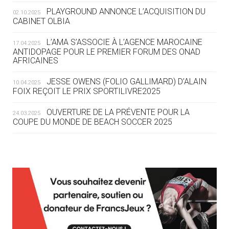
ROUTE DES JO 2032
PLAYGROUND ANNONCE L’ACQUISITION DU
02.10.2025
CABINET OLBIA
05.08
— ALPES FRANÇAISES 2030
LE VILLAGE OLYMPIQUE DES ARAVIS
L’AMA S’ASSOCIE À L’AGENCE MAROCAINE
17.04.2025
SE DESSINE
ANTIDOPAGE POUR LE PREMIER FORUM DES ONAD
AFRICAINES
04.08
— FOCUS DU JOUR
JESSE OWENS (FOLIO GALLIMARD) D’ALAIN
10.04.2025
LE COJOP A TROUVÉ SON VILLAGE
FOIX REÇOIT LE PRIX SPORTILIVRE2025
OLYMPIQUE LYONNAIS
OUVERTURE DE LA PRÉVENTE POUR LA
24.03.2025
COUPE DU MONDE DE BEACH SOCCER 2025
04.08
— ALLEMAGNE
« L'ALLEMAGNE PEUT DÉMONTRER
COMMENT ORGANISER DES JO
RESPONSABLES »
L’AMA FÉLICITE RICHARD POUND ET VALÉRIE
24.03.2025
FOURNEYRON, RÉCOMPENSÉS DE L’ORDRE OLYMPIQUE
L’AMA RECHERCHE DES HÔTES POUR LES
13.03.2025
04.08
— ESCRIME
RÉUNIONS DU CONSEIL DE FONDATION ET DU COMITÉ
LA FIE LANCE LES GRANDES
EXÉCUTIF
MANŒUVRES EN VUE DES JO
APPEL À CANDIDATURES DE L’AMA POUR LES
12.03.2025