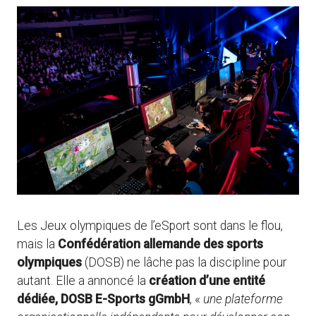
Les Jeux olympiques de l’eSport sont dans le flou,
mais la
Confédération allemande des sports
olympiques
(DOSB) ne lâche pas la discipline pour
autant. Elle a annoncé la
création d’une entité
dédiée, DOSB E-Sports gGmbH
, «
une plateforme