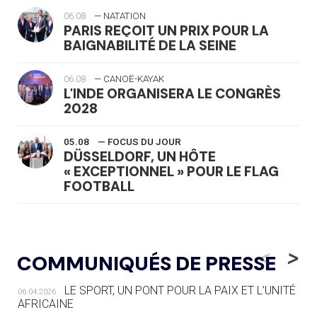
06.08
— NATATION
PARIS REÇOIT UN PRIX POUR LA
BAIGNABILITÉ DE LA SEINE
06.08
— CANOË-KAYAK
L'INDE ORGANISERA LE CONGRÈS
2028
05.08
— FOCUS DU JOUR
DÜSSELDORF, UN HÔTE
« EXCEPTIONNEL » POUR LE FLAG
FOOTBALL
05.08
— LUGE
LE RÊVE DE VOIR LA LUGE ALPINE
<
>
COMMUNIQUÉS DE PRESSE
AUX JO « N'EST PAS FINI »
LE SPORT, UN PONT POUR LA PAIX ET L’UNITÉ
06.04.2026
05.08
— TIR À L'ARC
AFRICAINE
DES MONDIAUX À BRISBANE SUR LA