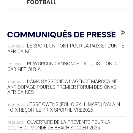
FOOTBALL
05.08
— LUGE
LE RÊVE DE VOIR LA LUGE ALPINE
<
>
COMMUNIQUÉS DE PRESSE
AUX JO « N'EST PAS FINI »
LE SPORT, UN PONT POUR LA PAIX ET L’UNITÉ
06.04.2026
05.08
— TIR À L'ARC
AFRICAINE
DES MONDIAUX À BRISBANE SUR LA
ROUTE DES JO 2032
PLAYGROUND ANNONCE L’ACQUISITION DU
02.10.2025
CABINET OLBIA
05.08
— ALPES FRANÇAISES 2030
LE VILLAGE OLYMPIQUE DES ARAVIS
L’AMA S’ASSOCIE À L’AGENCE MAROCAINE
17.04.2025
SE DESSINE
ANTIDOPAGE POUR LE PREMIER FORUM DES ONAD
AFRICAINES
04.08
— FOCUS DU JOUR
JESSE OWENS (FOLIO GALLIMARD) D’ALAIN
10.04.2025
LE COJOP A TROUVÉ SON VILLAGE
FOIX REÇOIT LE PRIX SPORTILIVRE2025
OLYMPIQUE LYONNAIS
OUVERTURE DE LA PRÉVENTE POUR LA
24.03.2025
COUPE DU MONDE DE BEACH SOCCER 2025
04.08
— ALLEMAGNE