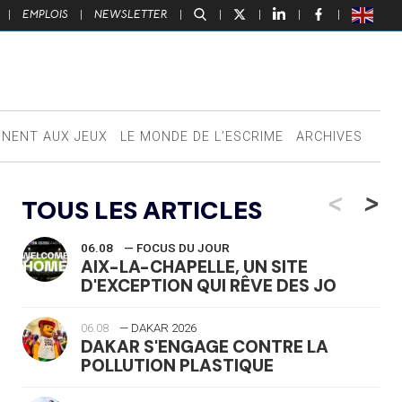
|
EMPLOIS
|
NEWSLETTER
|
|
|
|
|
NNENT AUX JEUX
LE MONDE DE L’ESCRIME
ARCHIVES
<
>
TOUS LES ARTICLES
06.08
— FOCUS DU JOUR
AIX-LA-CHAPELLE, UN SITE
D'EXCEPTION QUI RÊVE DES JO
06.08
— DAKAR 2026
DAKAR S'ENGAGE CONTRE LA
POLLUTION PLASTIQUE