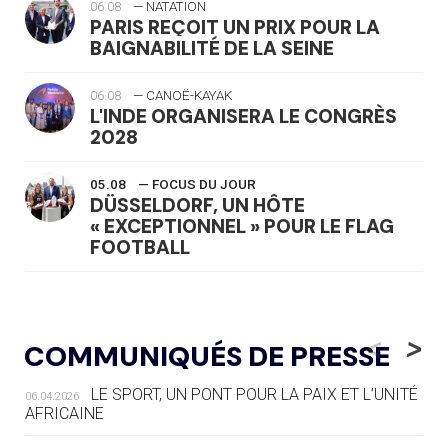
06.08
— NATATION
PARIS REÇOIT UN PRIX POUR LA
BAIGNABILITÉ DE LA SEINE
06.08
— CANOË-KAYAK
L'INDE ORGANISERA LE CONGRÈS
2028
05.08
— FOCUS DU JOUR
DÜSSELDORF, UN HÔTE
« EXCEPTIONNEL » POUR LE FLAG
FOOTBALL
05.08
— LUGE
LE RÊVE DE VOIR LA LUGE ALPINE
<
>
COMMUNIQUÉS DE PRESSE
AUX JO « N'EST PAS FINI »
LE SPORT, UN PONT POUR LA PAIX ET L’UNITÉ
06.04.2026
05.08
— TIR À L'ARC
AFRICAINE
DES MONDIAUX À BRISBANE SUR LA
ROUTE DES JO 2032