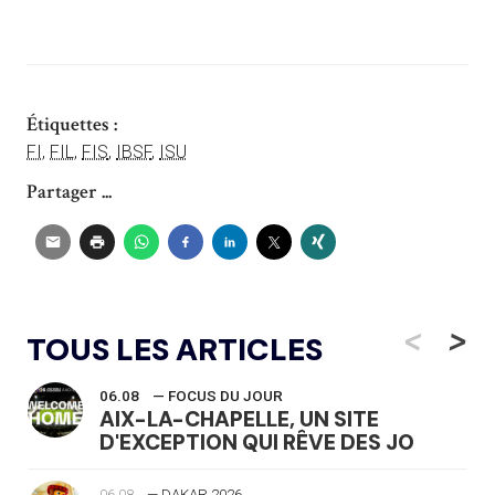
Étiquettes :
FI
,
FIL
,
FIS
,
IBSF
,
ISU
Partager ...
<
>
TOUS LES ARTICLES
06.08
— FOCUS DU JOUR
AIX-LA-CHAPELLE, UN SITE
D'EXCEPTION QUI RÊVE DES JO
06.08
— DAKAR 2026