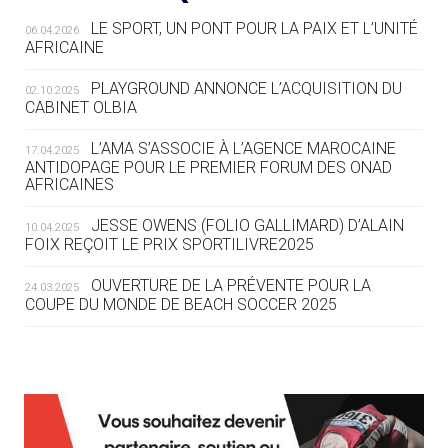
LE SPORT, UN PONT POUR LA PAIX ET L’UNITÉ
06.04.2026
05.08
— TIR À L'ARC
AFRICAINE
DES MONDIAUX À BRISBANE SUR LA
ROUTE DES JO 2032
PLAYGROUND ANNONCE L’ACQUISITION DU
02.10.2025
CABINET OLBIA
05.08
— ALPES FRANÇAISES 2030
LE VILLAGE OLYMPIQUE DES ARAVIS
L’AMA S’ASSOCIE À L’AGENCE MAROCAINE
17.04.2025
SE DESSINE
ANTIDOPAGE POUR LE PREMIER FORUM DES ONAD
AFRICAINES
04.08
— FOCUS DU JOUR
JESSE OWENS (FOLIO GALLIMARD) D’ALAIN
10.04.2025
LE COJOP A TROUVÉ SON VILLAGE
FOIX REÇOIT LE PRIX SPORTILIVRE2025
OLYMPIQUE LYONNAIS
OUVERTURE DE LA PRÉVENTE POUR LA
24.03.2025
COUPE DU MONDE DE BEACH SOCCER 2025
04.08
— ALLEMAGNE
« L'ALLEMAGNE PEUT DÉMONTRER
COMMENT ORGANISER DES JO
RESPONSABLES »
L’AMA FÉLICITE RICHARD POUND ET VALÉRIE
24.03.2025
FOURNEYRON, RÉCOMPENSÉS DE L’ORDRE OLYMPIQUE
L’AMA RECHERCHE DES HÔTES POUR LES
13.03.2025
04.08
— ESCRIME
RÉUNIONS DU CONSEIL DE FONDATION ET DU COMITÉ