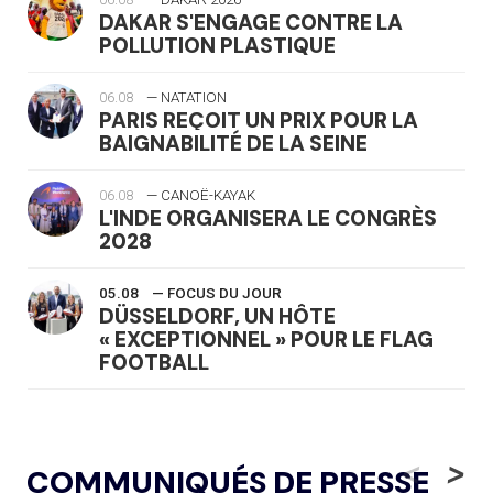
DAKAR S'ENGAGE CONTRE LA
POLLUTION PLASTIQUE
06.08
— NATATION
PARIS REÇOIT UN PRIX POUR LA
BAIGNABILITÉ DE LA SEINE
06.08
— CANOË-KAYAK
L'INDE ORGANISERA LE CONGRÈS
2028
05.08
— FOCUS DU JOUR
DÜSSELDORF, UN HÔTE
« EXCEPTIONNEL » POUR LE FLAG
FOOTBALL
05.08
— LUGE
LE RÊVE DE VOIR LA LUGE ALPINE
<
>
COMMUNIQUÉS DE PRESSE
AUX JO « N'EST PAS FINI »