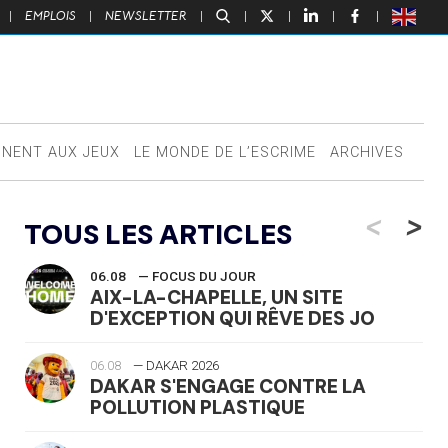
|
EMPLOIS
|
NEWSLETTER
|
|
|
|
|
NNENT AUX JEUX
LE MONDE DE L’ESCRIME
ARCHIVES
<
>
TOUS LES ARTICLES
06.08
— FOCUS DU JOUR
AIX-LA-CHAPELLE, UN SITE
D'EXCEPTION QUI RÊVE DES JO
06.08
— DAKAR 2026
DAKAR S'ENGAGE CONTRE LA
POLLUTION PLASTIQUE