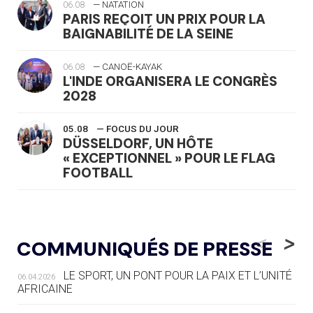
06.08
— NATATION
PARIS REÇOIT UN PRIX POUR LA
BAIGNABILITÉ DE LA SEINE
06.08
— CANOË-KAYAK
L'INDE ORGANISERA LE CONGRÈS
2028
05.08
— FOCUS DU JOUR
DÜSSELDORF, UN HÔTE
« EXCEPTIONNEL » POUR LE FLAG
FOOTBALL
05.08
— LUGE
LE RÊVE DE VOIR LA LUGE ALPINE
<
>
COMMUNIQUÉS DE PRESSE
AUX JO « N'EST PAS FINI »
LE SPORT, UN PONT POUR LA PAIX ET L’UNITÉ
06.04.2026
05.08
— TIR À L'ARC
AFRICAINE
DES MONDIAUX À BRISBANE SUR LA
ROUTE DES JO 2032