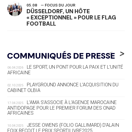
05.08
— FOCUS DU JOUR
DÜSSELDORF, UN HÔTE
« EXCEPTIONNEL » POUR LE FLAG
FOOTBALL
05.08
— LUGE
LE RÊVE DE VOIR LA LUGE ALPINE
<
>
COMMUNIQUÉS DE PRESSE
AUX JO « N'EST PAS FINI »
LE SPORT, UN PONT POUR LA PAIX ET L’UNITÉ
06.04.2026
05.08
— TIR À L'ARC
AFRICAINE
DES MONDIAUX À BRISBANE SUR LA
ROUTE DES JO 2032
PLAYGROUND ANNONCE L’ACQUISITION DU
02.10.2025
CABINET OLBIA
05.08
— ALPES FRANÇAISES 2030
LE VILLAGE OLYMPIQUE DES ARAVIS
L’AMA S’ASSOCIE À L’AGENCE MAROCAINE
17.04.2025
SE DESSINE
ANTIDOPAGE POUR LE PREMIER FORUM DES ONAD
AFRICAINES
04.08
— FOCUS DU JOUR
JESSE OWENS (FOLIO GALLIMARD) D’ALAIN
10.04.2025
LE COJOP A TROUVÉ SON VILLAGE
FOIX REÇOIT LE PRIX SPORTILIVRE2025