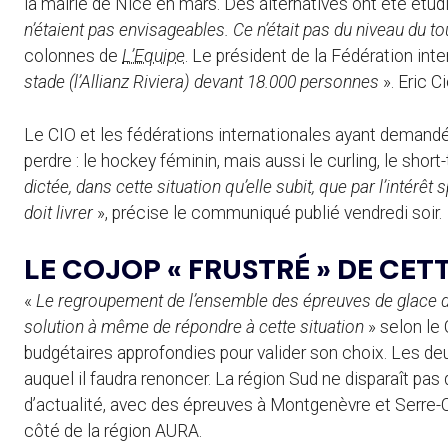
la mairie de Nice en mars. Des alternatives ont été étud
n’étaient pas envisageables. Ce n’était pas du niveau du t
colonnes de
L’Equipe
. Le président de la Fédération int
stade (l’Allianz Riviera) devant 18.000 personnes
». Eric C
Le CIO et les fédérations internationales ayant demand
perdre : le hockey féminin, mais aussi le curling, le short-
dictée, dans cette situation qu’elle subit, que par l’intérêt
doit livrer
», précise le communiqué publié vendredi soir.
LE COJOP « FRUSTRÉ » DE CETT
«
Le regroupement de l’ensemble des épreuves de glace d
solution à même de répondre à cette situation
» selon le
budgétaires approfondies pour valider son choix. Les deux
auquel il faudra renoncer. La région Sud ne disparaît pas
d’actualité, avec des épreuves à Montgenèvre et Serre-
côté de la région AURA.