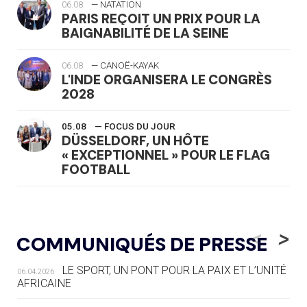
06.08
— NATATION
PARIS REÇOIT UN PRIX POUR LA
BAIGNABILITÉ DE LA SEINE
06.08
— CANOË-KAYAK
L'INDE ORGANISERA LE CONGRÈS
2028
05.08
— FOCUS DU JOUR
DÜSSELDORF, UN HÔTE
« EXCEPTIONNEL » POUR LE FLAG
FOOTBALL
05.08
— LUGE
LE RÊVE DE VOIR LA LUGE ALPINE
<
>
COMMUNIQUÉS DE PRESSE
AUX JO « N'EST PAS FINI »
LE SPORT, UN PONT POUR LA PAIX ET L’UNITÉ
06.04.2026
05.08
— TIR À L'ARC
AFRICAINE
DES MONDIAUX À BRISBANE SUR LA
ROUTE DES JO 2032