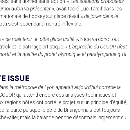
iées, sans donner satisfaction. «
Les solutions proposées
ournoi qu’on va présenter
», avait taclé Luc Tardif dans les
ernationale de hockey sur glace rêvait «
de jouer dans le
iotti s’est cependant montré inflexible.
é «
de maintenir un pôle glace unifié
», Nice va donc tout
track et le patinage artistique. «
L’approche du COJOP n’est
 sportif et la qualité du projet olympique et paralympique qu’il
E ISSUE
ans la métropole de Lyon apparaît aujourd’hui comme la
 COJOP, qui attend encore des analyses techniques et
 régions hôtes ont porté le projet sur un principe d’équité,
 de la carte puisque le pôle du Briançonnais est toujours
Chevalier, mais la balance penche désormais largement du