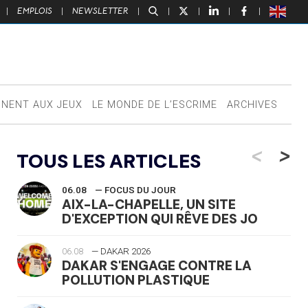
|
EMPLOIS
|
NEWSLETTER
|
|
|
|
|
NNENT AUX JEUX
LE MONDE DE L’ESCRIME
ARCHIVES
<
>
TOUS LES ARTICLES
06.08
— FOCUS DU JOUR
AIX-LA-CHAPELLE, UN SITE
D'EXCEPTION QUI RÊVE DES JO
06.08
— DAKAR 2026
DAKAR S'ENGAGE CONTRE LA
POLLUTION PLASTIQUE