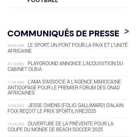
FOOTBALL
05.08
— LUGE
LE RÊVE DE VOIR LA LUGE ALPINE
<
>
COMMUNIQUÉS DE PRESSE
AUX JO « N'EST PAS FINI »
LE SPORT, UN PONT POUR LA PAIX ET L’UNITÉ
06.04.2026
05.08
— TIR À L'ARC
AFRICAINE
DES MONDIAUX À BRISBANE SUR LA
ROUTE DES JO 2032
PLAYGROUND ANNONCE L’ACQUISITION DU
02.10.2025
CABINET OLBIA
05.08
— ALPES FRANÇAISES 2030
LE VILLAGE OLYMPIQUE DES ARAVIS
L’AMA S’ASSOCIE À L’AGENCE MAROCAINE
17.04.2025
SE DESSINE
ANTIDOPAGE POUR LE PREMIER FORUM DES ONAD
AFRICAINES
04.08
— FOCUS DU JOUR
JESSE OWENS (FOLIO GALLIMARD) D’ALAIN
10.04.2025
LE COJOP A TROUVÉ SON VILLAGE
FOIX REÇOIT LE PRIX SPORTILIVRE2025
OLYMPIQUE LYONNAIS
OUVERTURE DE LA PRÉVENTE POUR LA
24.03.2025
COUPE DU MONDE DE BEACH SOCCER 2025
04.08
— ALLEMAGNE
« L'ALLEMAGNE PEUT DÉMONTRER