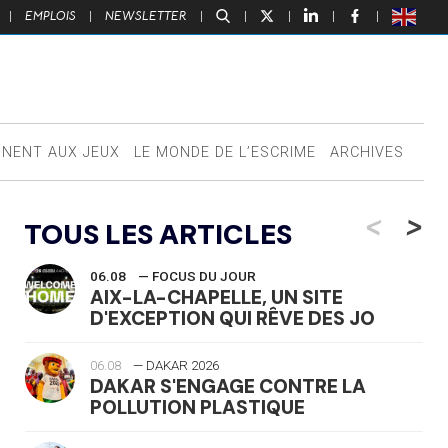
|
EMPLOIS
|
NEWSLETTER
|
|
|
|
|
NNENT AUX JEUX
LE MONDE DE L’ESCRIME
ARCHIVES
<
>
TOUS LES ARTICLES
06.08
— FOCUS DU JOUR
AIX-LA-CHAPELLE, UN SITE
D'EXCEPTION QUI RÊVE DES JO
06.08
— DAKAR 2026
DAKAR S'ENGAGE CONTRE LA
POLLUTION PLASTIQUE