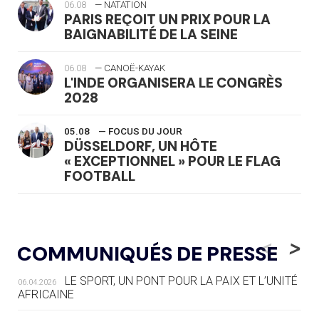
06.08
— NATATION
PARIS REÇOIT UN PRIX POUR LA
BAIGNABILITÉ DE LA SEINE
06.08
— CANOË-KAYAK
L'INDE ORGANISERA LE CONGRÈS
2028
05.08
— FOCUS DU JOUR
DÜSSELDORF, UN HÔTE
« EXCEPTIONNEL » POUR LE FLAG
FOOTBALL
05.08
— LUGE
LE RÊVE DE VOIR LA LUGE ALPINE
<
>
COMMUNIQUÉS DE PRESSE
AUX JO « N'EST PAS FINI »
LE SPORT, UN PONT POUR LA PAIX ET L’UNITÉ
06.04.2026
05.08
— TIR À L'ARC
AFRICAINE
DES MONDIAUX À BRISBANE SUR LA
ROUTE DES JO 2032