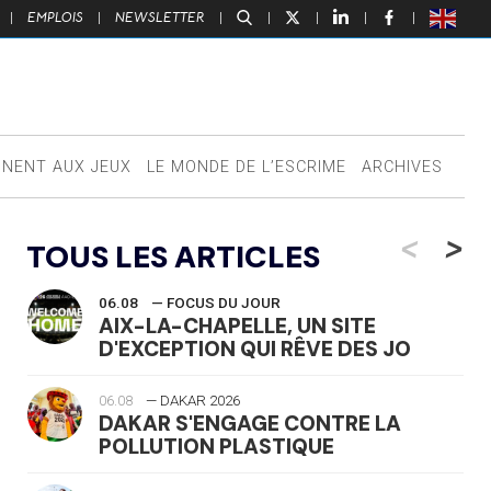
|
EMPLOIS
|
NEWSLETTER
|
|
|
|
|
NNENT AUX JEUX
LE MONDE DE L’ESCRIME
ARCHIVES
<
>
TOUS LES ARTICLES
06.08
— FOCUS DU JOUR
AIX-LA-CHAPELLE, UN SITE
D'EXCEPTION QUI RÊVE DES JO
06.08
— DAKAR 2026
DAKAR S'ENGAGE CONTRE LA
POLLUTION PLASTIQUE