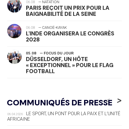
06.08
— NATATION
PARIS REÇOIT UN PRIX POUR LA
BAIGNABILITÉ DE LA SEINE
06.08
— CANOË-KAYAK
L'INDE ORGANISERA LE CONGRÈS
2028
05.08
— FOCUS DU JOUR
DÜSSELDORF, UN HÔTE
« EXCEPTIONNEL » POUR LE FLAG
FOOTBALL
05.08
— LUGE
LE RÊVE DE VOIR LA LUGE ALPINE
<
>
COMMUNIQUÉS DE PRESSE
AUX JO « N'EST PAS FINI »
LE SPORT, UN PONT POUR LA PAIX ET L’UNITÉ
06.04.2026
05.08
— TIR À L'ARC
AFRICAINE
DES MONDIAUX À BRISBANE SUR LA
ROUTE DES JO 2032