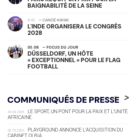
BAIGNABILITÉ DE LA SEINE
8:45
— CANOË-KAYAK
L'INDE ORGANISERA LE CONGRÈS
2028
05.08
— FOCUS DU JOUR
DÜSSELDORF, UN HÔTE
« EXCEPTIONNEL » POUR LE FLAG
FOOTBALL
05.08
— LUGE
LE RÊVE DE VOIR LA LUGE ALPINE
<
>
COMMUNIQUÉS DE PRESSE
AUX JO « N'EST PAS FINI »
LE SPORT, UN PONT POUR LA PAIX ET L’UNITÉ
06.04.2026
05.08
— TIR À L'ARC
AFRICAINE
DES MONDIAUX À BRISBANE SUR LA
ROUTE DES JO 2032
PLAYGROUND ANNONCE L’ACQUISITION DU
02.10.2025
CABINET OLBIA