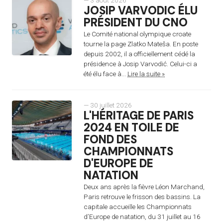
— 3 août 2026
JOSIP VARVODIC ÉLU
PRÉSIDENT DU CNO
Le Comité national olympique croate
tourne la page Zlatko Mateša. En poste
depuis 2002, il a officiellement cédé la
présidence à Josip Varvodić. Celui-ci a
été élu face à...
Lire la suite »
— 30 juillet 2026
L'HÉRITAGE DE PARIS
2024 EN TOILE DE
FOND DES
CHAMPIONNATS
D'EUROPE DE
NATATION
Deux ans après la fièvre Léon Marchand,
Paris retrouve le frisson des bassins. La
capitale accueille les Championnats
d’Europe de natation, du 31 juillet au 16