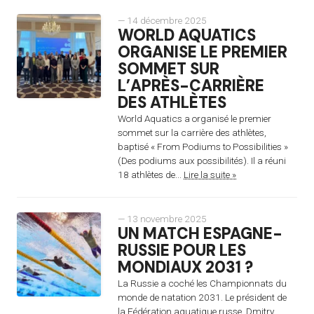
— 14 décembre 2025
WORLD AQUATICS
ORGANISE LE PREMIER
SOMMET SUR
L’APRÈS-CARRIÈRE
DES ATHLÈTES
World Aquatics a organisé le premier
sommet sur la carrière des athlètes,
baptisé « From Podiums to Possibilities »
(Des podiums aux possibilités). Il a réuni
18 athlètes de...
Lire la suite »
— 13 novembre 2025
UN MATCH ESPAGNE-
RUSSIE POUR LES
MONDIAUX 2031 ?
La Russie a coché les Championnats du
monde de natation 2031. Le président de
la Fédération aquatique russe, Dmitry