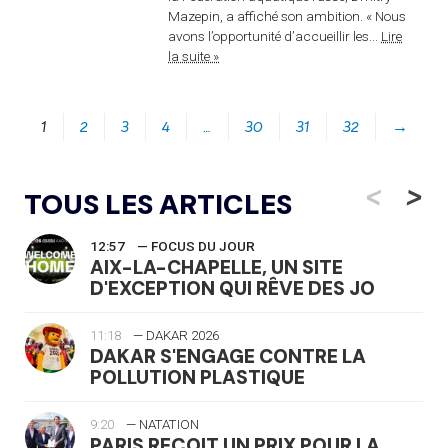
Mazepin, a affiché son ambition. « Nous
avons l’opportunité d’accueillir les...
Lire
la suite »
1
2
3
4
…
30
31
32
→
<
>
TOUS LES ARTICLES
12:57
— FOCUS DU JOUR
AIX-LA-CHAPELLE, UN SITE
D'EXCEPTION QUI RÊVE DES JO
11:18
— DAKAR 2026
DAKAR S'ENGAGE CONTRE LA
POLLUTION PLASTIQUE
9:20
— NATATION
PARIS REÇOIT UN PRIX POUR LA