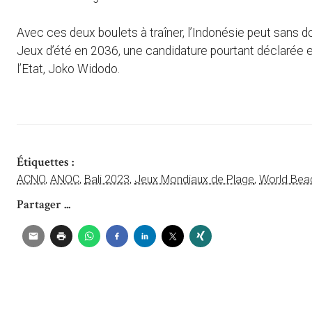
Avec ces deux boulets à traîner, l’Indonésie peut sans do
Jeux d’été en 2036, une candidature pourtant déclarée en
l’Etat, Joko Widodo.
Étiquettes :
ACNO
,
ANOC
,
Bali 2023
,
Jeux Mondiaux de Plage
,
World Be
Partager ...