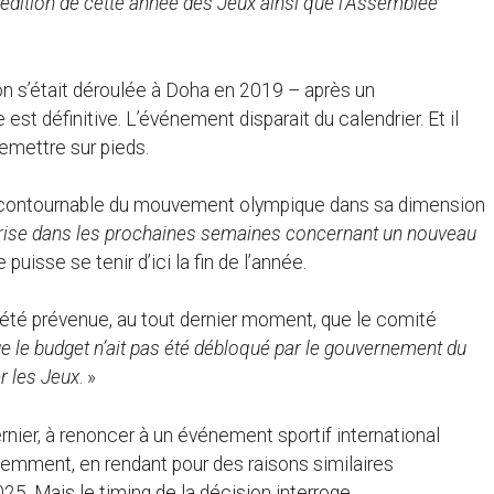
 l’édition de cette année des Jeux ainsi que l’Assemblée
on s’était déroulée à Doha en 2019 – après un
st définitive. L’événement disparait du calendrier. Et il
remettre sur pieds.
incontournable du mouvement olympique dans sa dimension
prise dans les prochaines semaines concernant un nouveau
e puisse se tenir d’ici la fin de l’année.
r été prévenue, au tout dernier moment, que le comité
e le budget n’ait pas été débloqué par le gouvernement du
r les Jeux
. »
ernier, à renoncer à un événement sportif international
écemment, en rendant pour des raisons similaires
25. Mais le timing de la décision interroge.