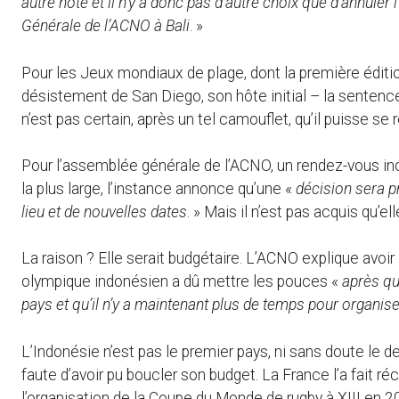
autre hôte et il n’y a donc pas d’autre choix que d’annuler
Générale de l’ACNO à Bali
. »
Pour les Jeux mondiaux de plage, dont la première éditi
désistement de San Diego, son hôte initial – la sentence e
n’est pas certain, après un tel camouflet, qu’il puisse se 
Pour l’assemblée générale de l’ACNO, un rendez-vous 
la plus large, l’instance annonce qu’une «
décision sera 
lieu et de nouvelles dates
. » Mais il n’est pas acquis qu’ell
La raison ? Elle serait budgétaire. L’ACNO explique avoi
olympique indonésien a dû mettre les pouces «
après qu
pays et qu’il n’y a maintenant plus de temps pour organise
L’Indonésie n’est pas le premier pays, ni sans doute le d
faute d’avoir pu boucler son budget. La France l’a fait r
l’organisation de la Coupe du Monde de rugby à XIII en 20