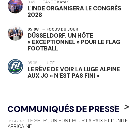
8:45
— CANOË-KAYAK
L'INDE ORGANISERA LE CONGRÈS
2028
05.08
— FOCUS DU JOUR
DÜSSELDORF, UN HÔTE
« EXCEPTIONNEL » POUR LE FLAG
FOOTBALL
05.08
— LUGE
LE RÊVE DE VOIR LA LUGE ALPINE
AUX JO « N'EST PAS FINI »
05.08
— TIR À L'ARC
DES MONDIAUX À BRISBANE SUR LA
<
>
COMMUNIQUÉS DE PRESSE
ROUTE DES JO 2032
LE SPORT, UN PONT POUR LA PAIX ET L’UNITÉ
06.04.2026
05.08
— ALPES FRANÇAISES 2030
AFRICAINE
LE VILLAGE OLYMPIQUE DES ARAVIS
SE DESSINE