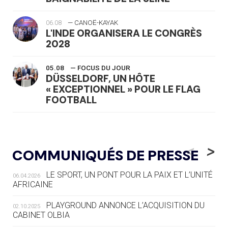
06.08
— CANOË-KAYAK
L'INDE ORGANISERA LE CONGRÈS
2028
05.08
— FOCUS DU JOUR
DÜSSELDORF, UN HÔTE
« EXCEPTIONNEL » POUR LE FLAG
FOOTBALL
05.08
— LUGE
LE RÊVE DE VOIR LA LUGE ALPINE
<
>
COMMUNIQUÉS DE PRESSE
AUX JO « N'EST PAS FINI »
LE SPORT, UN PONT POUR LA PAIX ET L’UNITÉ
06.04.2026
05.08
— TIR À L'ARC
AFRICAINE
DES MONDIAUX À BRISBANE SUR LA
ROUTE DES JO 2032
PLAYGROUND ANNONCE L’ACQUISITION DU
02.10.2025
CABINET OLBIA
05.08
— ALPES FRANÇAISES 2030