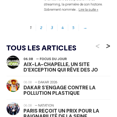
streaming, la première de son histoire.
Sobrement nommée...
Lire la suite »
1
2
3
4
5
→
<
>
TOUS LES ARTICLES
06.08
— FOCUS DU JOUR
AIX-LA-CHAPELLE, UN SITE
D'EXCEPTION QUI RÊVE DES JO
06.08
— DAKAR 2026
DAKAR S'ENGAGE CONTRE LA
POLLUTION PLASTIQUE
06.08
— NATATION
PARIS REÇOIT UN PRIX POUR LA
BAIGNABILITÉ DE LA SEINE