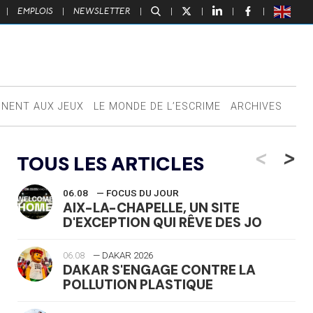
|
EMPLOIS
|
NEWSLETTER
|
|
|
|
|
NNENT AUX JEUX
LE MONDE DE L’ESCRIME
ARCHIVES
<
>
TOUS LES ARTICLES
06.08
— FOCUS DU JOUR
AIX-LA-CHAPELLE, UN SITE
D'EXCEPTION QUI RÊVE DES JO
06.08
— DAKAR 2026
DAKAR S'ENGAGE CONTRE LA
POLLUTION PLASTIQUE