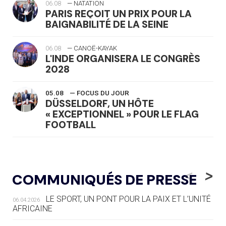
06.08
— NATATION
PARIS REÇOIT UN PRIX POUR LA
BAIGNABILITÉ DE LA SEINE
06.08
— CANOË-KAYAK
L'INDE ORGANISERA LE CONGRÈS
2028
05.08
— FOCUS DU JOUR
DÜSSELDORF, UN HÔTE
« EXCEPTIONNEL » POUR LE FLAG
FOOTBALL
05.08
— LUGE
LE RÊVE DE VOIR LA LUGE ALPINE
<
>
COMMUNIQUÉS DE PRESSE
AUX JO « N'EST PAS FINI »
LE SPORT, UN PONT POUR LA PAIX ET L’UNITÉ
06.04.2026
05.08
— TIR À L'ARC
AFRICAINE
DES MONDIAUX À BRISBANE SUR LA
ROUTE DES JO 2032