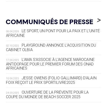
05.08
— LUGE
LE RÊVE DE VOIR LA LUGE ALPINE
<
>
COMMUNIQUÉS DE PRESSE
AUX JO « N'EST PAS FINI »
LE SPORT, UN PONT POUR LA PAIX ET L’UNITÉ
06.04.2026
05.08
— TIR À L'ARC
AFRICAINE
DES MONDIAUX À BRISBANE SUR LA
ROUTE DES JO 2032
PLAYGROUND ANNONCE L’ACQUISITION DU
02.10.2025
CABINET OLBIA
05.08
— ALPES FRANÇAISES 2030
LE VILLAGE OLYMPIQUE DES ARAVIS
L’AMA S’ASSOCIE À L’AGENCE MAROCAINE
17.04.2025
SE DESSINE
ANTIDOPAGE POUR LE PREMIER FORUM DES ONAD
AFRICAINES
04.08
— FOCUS DU JOUR
JESSE OWENS (FOLIO GALLIMARD) D’ALAIN
10.04.2025
LE COJOP A TROUVÉ SON VILLAGE
FOIX REÇOIT LE PRIX SPORTILIVRE2025
OLYMPIQUE LYONNAIS
OUVERTURE DE LA PRÉVENTE POUR LA
24.03.2025
COUPE DU MONDE DE BEACH SOCCER 2025
04.08
— ALLEMAGNE
« L'ALLEMAGNE PEUT DÉMONTRER
COMMENT ORGANISER DES JO