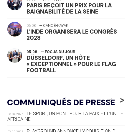
PARIS REÇOIT UN PRIX POUR LA
BAIGNABILITÉ DE LA SEINE
06.08
— CANOË-KAYAK
L'INDE ORGANISERA LE CONGRÈS
2028
05.08
— FOCUS DU JOUR
DÜSSELDORF, UN HÔTE
« EXCEPTIONNEL » POUR LE FLAG
FOOTBALL
05.08
— LUGE
LE RÊVE DE VOIR LA LUGE ALPINE
<
>
COMMUNIQUÉS DE PRESSE
AUX JO « N'EST PAS FINI »
LE SPORT, UN PONT POUR LA PAIX ET L’UNITÉ
06.04.2026
05.08
— TIR À L'ARC
AFRICAINE
DES MONDIAUX À BRISBANE SUR LA
ROUTE DES JO 2032
PLAYGROUND ANNONCE L’ACQUISITION DU
02.10.2025