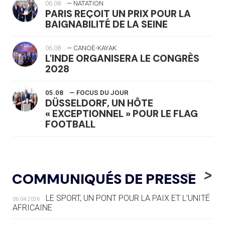
06.08
— NATATION
PARIS REÇOIT UN PRIX POUR LA
BAIGNABILITÉ DE LA SEINE
06.08
— CANOË-KAYAK
L'INDE ORGANISERA LE CONGRÈS
2028
05.08
— FOCUS DU JOUR
DÜSSELDORF, UN HÔTE
« EXCEPTIONNEL » POUR LE FLAG
FOOTBALL
05.08
— LUGE
LE RÊVE DE VOIR LA LUGE ALPINE
<
>
COMMUNIQUÉS DE PRESSE
AUX JO « N'EST PAS FINI »
LE SPORT, UN PONT POUR LA PAIX ET L’UNITÉ
06.04.2026
05.08
— TIR À L'ARC
AFRICAINE
DES MONDIAUX À BRISBANE SUR LA
ROUTE DES JO 2032