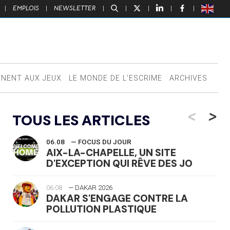
|
EMPLOIS
|
NEWSLETTER
|
|
|
|
|
NNENT AUX JEUX
LE MONDE DE L’ESCRIME
ARCHIVES
<
>
TOUS LES ARTICLES
06.08
— FOCUS DU JOUR
AIX-LA-CHAPELLE, UN SITE
D'EXCEPTION QUI RÊVE DES JO
06.08
— DAKAR 2026
DAKAR S'ENGAGE CONTRE LA
POLLUTION PLASTIQUE