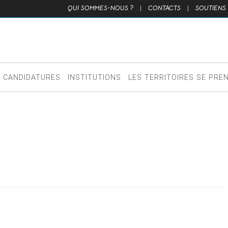
QUI SOMMES-NOUS ?
|
CONTACTS
|
SOUTIENS
CANDIDATURES
INSTITUTIONS
LES TERRITOIRES SE PRE