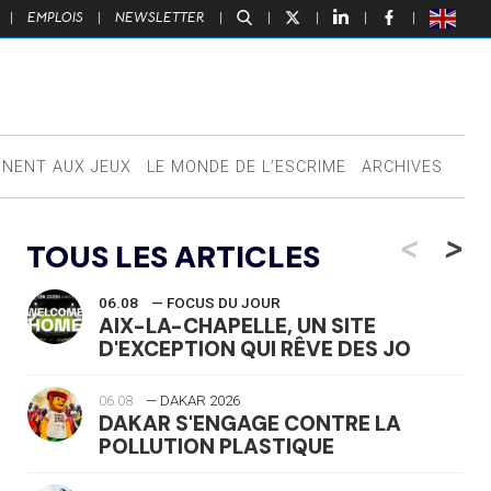
|
EMPLOIS
|
NEWSLETTER
|
|
|
|
|
NNENT AUX JEUX
LE MONDE DE L’ESCRIME
ARCHIVES
<
>
TOUS LES ARTICLES
06.08
— FOCUS DU JOUR
AIX-LA-CHAPELLE, UN SITE
D'EXCEPTION QUI RÊVE DES JO
06.08
— DAKAR 2026
DAKAR S'ENGAGE CONTRE LA
POLLUTION PLASTIQUE