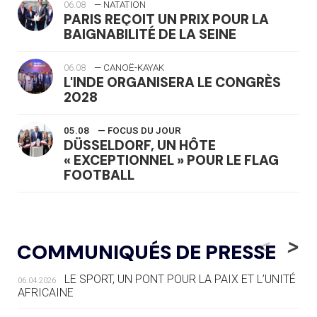
06.08
— NATATION
PARIS REÇOIT UN PRIX POUR LA
BAIGNABILITÉ DE LA SEINE
06.08
— CANOË-KAYAK
L'INDE ORGANISERA LE CONGRÈS
2028
05.08
— FOCUS DU JOUR
DÜSSELDORF, UN HÔTE
« EXCEPTIONNEL » POUR LE FLAG
FOOTBALL
05.08
— LUGE
LE RÊVE DE VOIR LA LUGE ALPINE
<
>
COMMUNIQUÉS DE PRESSE
AUX JO « N'EST PAS FINI »
LE SPORT, UN PONT POUR LA PAIX ET L’UNITÉ
06.04.2026
05.08
— TIR À L'ARC
AFRICAINE
DES MONDIAUX À BRISBANE SUR LA
ROUTE DES JO 2032