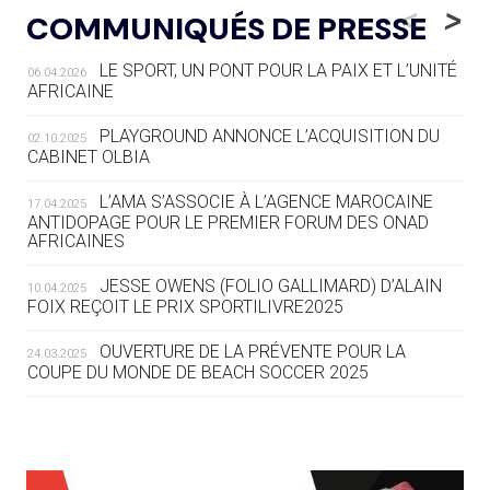
LE RÊVE DE VOIR LA LUGE ALPINE
<
>
COMMUNIQUÉS DE PRESSE
AUX JO « N'EST PAS FINI »
LE SPORT, UN PONT POUR LA PAIX ET L’UNITÉ
06.04.2026
05.08
— TIR À L'ARC
AFRICAINE
DES MONDIAUX À BRISBANE SUR LA
ROUTE DES JO 2032
PLAYGROUND ANNONCE L’ACQUISITION DU
02.10.2025
CABINET OLBIA
05.08
— ALPES FRANÇAISES 2030
LE VILLAGE OLYMPIQUE DES ARAVIS
L’AMA S’ASSOCIE À L’AGENCE MAROCAINE
17.04.2025
SE DESSINE
ANTIDOPAGE POUR LE PREMIER FORUM DES ONAD
AFRICAINES
04.08
— FOCUS DU JOUR
JESSE OWENS (FOLIO GALLIMARD) D’ALAIN
10.04.2025
LE COJOP A TROUVÉ SON VILLAGE
FOIX REÇOIT LE PRIX SPORTILIVRE2025
OLYMPIQUE LYONNAIS
OUVERTURE DE LA PRÉVENTE POUR LA
24.03.2025
COUPE DU MONDE DE BEACH SOCCER 2025
04.08
— ALLEMAGNE
« L'ALLEMAGNE PEUT DÉMONTRER
COMMENT ORGANISER DES JO
RESPONSABLES »
L’AMA FÉLICITE RICHARD POUND ET VALÉRIE
24.03.2025
FOURNEYRON, RÉCOMPENSÉS DE L’ORDRE OLYMPIQUE