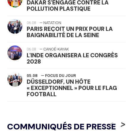
DAKAR S'ENGAGE CONTRE LA
POLLUTION PLASTIQUE
06.08
— NATATION
PARIS REÇOIT UN PRIX POUR LA
BAIGNABILITÉ DE LA SEINE
06.08
— CANOË-KAYAK
L'INDE ORGANISERA LE CONGRÈS
2028
05.08
— FOCUS DU JOUR
DÜSSELDORF, UN HÔTE
« EXCEPTIONNEL » POUR LE FLAG
FOOTBALL
05.08
— LUGE
LE RÊVE DE VOIR LA LUGE ALPINE
<
>
COMMUNIQUÉS DE PRESSE
AUX JO « N'EST PAS FINI »