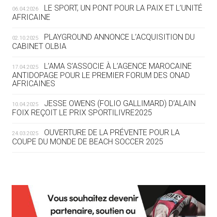
LE SPORT, UN PONT POUR LA PAIX ET L’UNITÉ
06.04.2026
05.08
— TIR À L'ARC
AFRICAINE
DES MONDIAUX À BRISBANE SUR LA
ROUTE DES JO 2032
PLAYGROUND ANNONCE L’ACQUISITION DU
02.10.2025
CABINET OLBIA
05.08
— ALPES FRANÇAISES 2030
LE VILLAGE OLYMPIQUE DES ARAVIS
L’AMA S’ASSOCIE À L’AGENCE MAROCAINE
17.04.2025
SE DESSINE
ANTIDOPAGE POUR LE PREMIER FORUM DES ONAD
AFRICAINES
04.08
— FOCUS DU JOUR
JESSE OWENS (FOLIO GALLIMARD) D’ALAIN
10.04.2025
LE COJOP A TROUVÉ SON VILLAGE
FOIX REÇOIT LE PRIX SPORTILIVRE2025
OLYMPIQUE LYONNAIS
OUVERTURE DE LA PRÉVENTE POUR LA
24.03.2025
COUPE DU MONDE DE BEACH SOCCER 2025
04.08
— ALLEMAGNE
« L'ALLEMAGNE PEUT DÉMONTRER
COMMENT ORGANISER DES JO
RESPONSABLES »
L’AMA FÉLICITE RICHARD POUND ET VALÉRIE
24.03.2025
FOURNEYRON, RÉCOMPENSÉS DE L’ORDRE OLYMPIQUE
L’AMA RECHERCHE DES HÔTES POUR LES
13.03.2025
04.08
— ESCRIME
RÉUNIONS DU CONSEIL DE FONDATION ET DU COMITÉ
LA FIE LANCE LES GRANDES
EXÉCUTIF