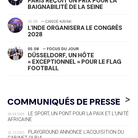
PARIS REÇOIT UN PRIX POUR LA
BAIGNABILITÉ DE LA SEINE
06.08
— CANOË-KAYAK
L'INDE ORGANISERA LE CONGRÈS
2028
05.08
— FOCUS DU JOUR
DÜSSELDORF, UN HÔTE
« EXCEPTIONNEL » POUR LE FLAG
FOOTBALL
05.08
— LUGE
LE RÊVE DE VOIR LA LUGE ALPINE
<
>
COMMUNIQUÉS DE PRESSE
AUX JO « N'EST PAS FINI »
LE SPORT, UN PONT POUR LA PAIX ET L’UNITÉ
06.04.2026
05.08
— TIR À L'ARC
AFRICAINE
DES MONDIAUX À BRISBANE SUR LA
ROUTE DES JO 2032
PLAYGROUND ANNONCE L’ACQUISITION DU
02.10.2025
CABINET OLBIA