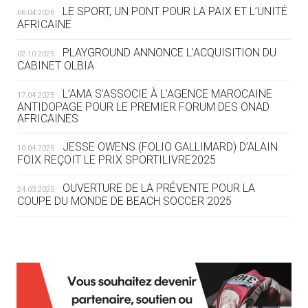
LE SPORT, UN PONT POUR LA PAIX ET L’UNITÉ
06.04.2026
05.08
— TIR À L'ARC
AFRICAINE
DES MONDIAUX À BRISBANE SUR LA
ROUTE DES JO 2032
PLAYGROUND ANNONCE L’ACQUISITION DU
02.10.2025
CABINET OLBIA
05.08
— ALPES FRANÇAISES 2030
LE VILLAGE OLYMPIQUE DES ARAVIS
L’AMA S’ASSOCIE À L’AGENCE MAROCAINE
17.04.2025
SE DESSINE
ANTIDOPAGE POUR LE PREMIER FORUM DES ONAD
AFRICAINES
04.08
— FOCUS DU JOUR
JESSE OWENS (FOLIO GALLIMARD) D’ALAIN
10.04.2025
LE COJOP A TROUVÉ SON VILLAGE
FOIX REÇOIT LE PRIX SPORTILIVRE2025
OLYMPIQUE LYONNAIS
OUVERTURE DE LA PRÉVENTE POUR LA
24.03.2025
COUPE DU MONDE DE BEACH SOCCER 2025
04.08
— ALLEMAGNE
« L'ALLEMAGNE PEUT DÉMONTRER
COMMENT ORGANISER DES JO
RESPONSABLES »
L’AMA FÉLICITE RICHARD POUND ET VALÉRIE
24.03.2025
FOURNEYRON, RÉCOMPENSÉS DE L’ORDRE OLYMPIQUE
L’AMA RECHERCHE DES HÔTES POUR LES
13.03.2025
04.08
— ESCRIME
RÉUNIONS DU CONSEIL DE FONDATION ET DU COMITÉ
LA FIE LANCE LES GRANDES
EXÉCUTIF