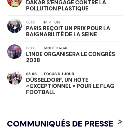
DAKAR S'ENGAGE CONTRE LA
POLLUTION PLASTIQUE
06.08
— NATATION
PARIS REÇOIT UN PRIX POUR LA
BAIGNABILITÉ DE LA SEINE
06.08
— CANOË-KAYAK
L'INDE ORGANISERA LE CONGRÈS
2028
05.08
— FOCUS DU JOUR
DÜSSELDORF, UN HÔTE
« EXCEPTIONNEL » POUR LE FLAG
FOOTBALL
05.08
— LUGE
LE RÊVE DE VOIR LA LUGE ALPINE
<
>
COMMUNIQUÉS DE PRESSE
AUX JO « N'EST PAS FINI »