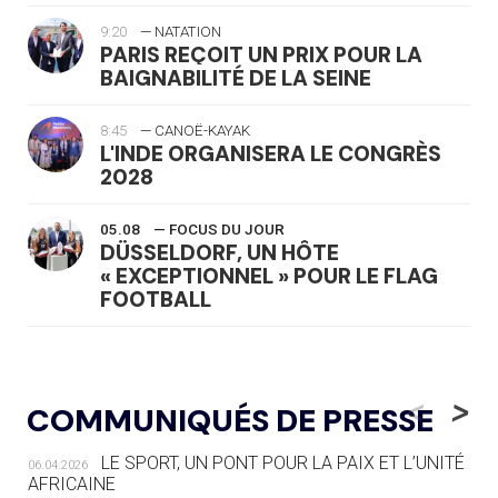
9:20
— NATATION
PARIS REÇOIT UN PRIX POUR LA
BAIGNABILITÉ DE LA SEINE
8:45
— CANOË-KAYAK
L'INDE ORGANISERA LE CONGRÈS
2028
05.08
— FOCUS DU JOUR
DÜSSELDORF, UN HÔTE
« EXCEPTIONNEL » POUR LE FLAG
FOOTBALL
05.08
— LUGE
LE RÊVE DE VOIR LA LUGE ALPINE
<
>
COMMUNIQUÉS DE PRESSE
AUX JO « N'EST PAS FINI »
LE SPORT, UN PONT POUR LA PAIX ET L’UNITÉ
06.04.2026
05.08
— TIR À L'ARC
AFRICAINE
DES MONDIAUX À BRISBANE SUR LA