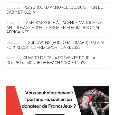
ROUTE DES JO 2032
PLAYGROUND ANNONCE L’ACQUISITION DU
02.10.2025
CABINET OLBIA
05.08
— ALPES FRANÇAISES 2030
LE VILLAGE OLYMPIQUE DES ARAVIS
L’AMA S’ASSOCIE À L’AGENCE MAROCAINE
17.04.2025
SE DESSINE
ANTIDOPAGE POUR LE PREMIER FORUM DES ONAD
AFRICAINES
04.08
— FOCUS DU JOUR
JESSE OWENS (FOLIO GALLIMARD) D’ALAIN
10.04.2025
LE COJOP A TROUVÉ SON VILLAGE
FOIX REÇOIT LE PRIX SPORTILIVRE2025
OLYMPIQUE LYONNAIS
OUVERTURE DE LA PRÉVENTE POUR LA
24.03.2025
COUPE DU MONDE DE BEACH SOCCER 2025
04.08
— ALLEMAGNE
« L'ALLEMAGNE PEUT DÉMONTRER
COMMENT ORGANISER DES JO
RESPONSABLES »
L’AMA FÉLICITE RICHARD POUND ET VALÉRIE
24.03.2025
FOURNEYRON, RÉCOMPENSÉS DE L’ORDRE OLYMPIQUE
L’AMA RECHERCHE DES HÔTES POUR LES
13.03.2025
04.08
— ESCRIME
RÉUNIONS DU CONSEIL DE FONDATION ET DU COMITÉ
LA FIE LANCE LES GRANDES
EXÉCUTIF
MANŒUVRES EN VUE DES JO
APPEL À CANDIDATURES DE L’AMA POUR LES
12.03.2025