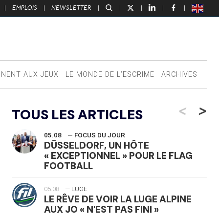
|
EMPLOIS
|
NEWSLETTER
|
|
|
|
|
NNENT AUX JEUX
LE MONDE DE L’ESCRIME
ARCHIVES
<
>
TOUS LES ARTICLES
05.08
— FOCUS DU JOUR
DÜSSELDORF, UN HÔTE
« EXCEPTIONNEL » POUR LE FLAG
FOOTBALL
05.08
— LUGE
LE RÊVE DE VOIR LA LUGE ALPINE
AUX JO « N'EST PAS FINI »