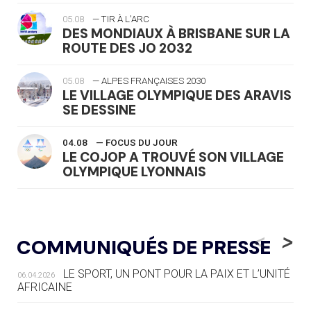
05.08
— TIR À L'ARC
DES MONDIAUX À BRISBANE SUR LA
ROUTE DES JO 2032
05.08
— ALPES FRANÇAISES 2030
LE VILLAGE OLYMPIQUE DES ARAVIS
SE DESSINE
04.08
— FOCUS DU JOUR
LE COJOP A TROUVÉ SON VILLAGE
OLYMPIQUE LYONNAIS
04.08
— ALLEMAGNE
« L'ALLEMAGNE PEUT DÉMONTRER
<
>
COMMUNIQUÉS DE PRESSE
COMMENT ORGANISER DES JO
RESPONSABLES »
LE SPORT, UN PONT POUR LA PAIX ET L’UNITÉ
06.04.2026
AFRICAINE
04.08
— ESCRIME
LA FIE LANCE LES GRANDES