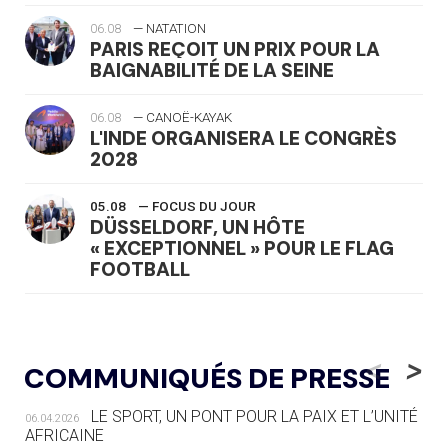
06.08
— NATATION
PARIS REÇOIT UN PRIX POUR LA
BAIGNABILITÉ DE LA SEINE
06.08
— CANOË-KAYAK
L'INDE ORGANISERA LE CONGRÈS
2028
05.08
— FOCUS DU JOUR
DÜSSELDORF, UN HÔTE
« EXCEPTIONNEL » POUR LE FLAG
FOOTBALL
05.08
— LUGE
LE RÊVE DE VOIR LA LUGE ALPINE
<
>
COMMUNIQUÉS DE PRESSE
AUX JO « N'EST PAS FINI »
LE SPORT, UN PONT POUR LA PAIX ET L’UNITÉ
06.04.2026
05.08
— TIR À L'ARC
AFRICAINE
DES MONDIAUX À BRISBANE SUR LA