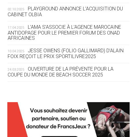
ROUTE DES JO 2032
PLAYGROUND ANNONCE L’ACQUISITION DU
02.10.2025
CABINET OLBIA
05.08
— ALPES FRANÇAISES 2030
LE VILLAGE OLYMPIQUE DES ARAVIS
L’AMA S’ASSOCIE À L’AGENCE MAROCAINE
17.04.2025
SE DESSINE
ANTIDOPAGE POUR LE PREMIER FORUM DES ONAD
AFRICAINES
04.08
— FOCUS DU JOUR
JESSE OWENS (FOLIO GALLIMARD) D’ALAIN
10.04.2025
LE COJOP A TROUVÉ SON VILLAGE
FOIX REÇOIT LE PRIX SPORTILIVRE2025
OLYMPIQUE LYONNAIS
OUVERTURE DE LA PRÉVENTE POUR LA
24.03.2025
COUPE DU MONDE DE BEACH SOCCER 2025
04.08
— ALLEMAGNE
« L'ALLEMAGNE PEUT DÉMONTRER
COMMENT ORGANISER DES JO
RESPONSABLES »
L’AMA FÉLICITE RICHARD POUND ET VALÉRIE
24.03.2025
FOURNEYRON, RÉCOMPENSÉS DE L’ORDRE OLYMPIQUE
L’AMA RECHERCHE DES HÔTES POUR LES
13.03.2025
04.08
— ESCRIME
RÉUNIONS DU CONSEIL DE FONDATION ET DU COMITÉ
LA FIE LANCE LES GRANDES
EXÉCUTIF
MANŒUVRES EN VUE DES JO
APPEL À CANDIDATURES DE L’AMA POUR LES
12.03.2025