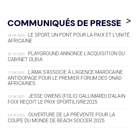
05.08
— TIR À L'ARC
DES MONDIAUX À BRISBANE SUR LA
<
>
COMMUNIQUÉS DE PRESSE
ROUTE DES JO 2032
LE SPORT, UN PONT POUR LA PAIX ET L’UNITÉ
06.04.2026
05.08
— ALPES FRANÇAISES 2030
AFRICAINE
LE VILLAGE OLYMPIQUE DES ARAVIS
SE DESSINE
PLAYGROUND ANNONCE L’ACQUISITION DU
02.10.2025
CABINET OLBIA
04.08
— FOCUS DU JOUR
LE COJOP A TROUVÉ SON VILLAGE
L’AMA S’ASSOCIE À L’AGENCE MAROCAINE
17.04.2025
OLYMPIQUE LYONNAIS
ANTIDOPAGE POUR LE PREMIER FORUM DES ONAD
AFRICAINES
04.08
— ALLEMAGNE
JESSE OWENS (FOLIO GALLIMARD) D’ALAIN
10.04.2025
« L'ALLEMAGNE PEUT DÉMONTRER
FOIX REÇOIT LE PRIX SPORTILIVRE2025
COMMENT ORGANISER DES JO
RESPONSABLES »
OUVERTURE DE LA PRÉVENTE POUR LA
24.03.2025
COUPE DU MONDE DE BEACH SOCCER 2025
04.08
— ESCRIME
LA FIE LANCE LES GRANDES
L’AMA FÉLICITE RICHARD POUND ET VALÉRIE