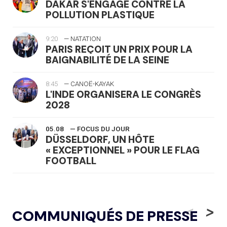
DAKAR S'ENGAGE CONTRE LA
POLLUTION PLASTIQUE
9:20
— NATATION
PARIS REÇOIT UN PRIX POUR LA
BAIGNABILITÉ DE LA SEINE
8:45
— CANOË-KAYAK
L'INDE ORGANISERA LE CONGRÈS
2028
05.08
— FOCUS DU JOUR
DÜSSELDORF, UN HÔTE
« EXCEPTIONNEL » POUR LE FLAG
FOOTBALL
05.08
— LUGE
LE RÊVE DE VOIR LA LUGE ALPINE
<
>
COMMUNIQUÉS DE PRESSE
AUX JO « N'EST PAS FINI »