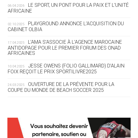
LE SPORT, UN PONT POUR LA PAIX ET L’UNITÉ
06.04.2026
05.08
— TIR À L'ARC
AFRICAINE
DES MONDIAUX À BRISBANE SUR LA
ROUTE DES JO 2032
PLAYGROUND ANNONCE L’ACQUISITION DU
02.10.2025
CABINET OLBIA
05.08
— ALPES FRANÇAISES 2030
LE VILLAGE OLYMPIQUE DES ARAVIS
L’AMA S’ASSOCIE À L’AGENCE MAROCAINE
17.04.2025
SE DESSINE
ANTIDOPAGE POUR LE PREMIER FORUM DES ONAD
AFRICAINES
04.08
— FOCUS DU JOUR
JESSE OWENS (FOLIO GALLIMARD) D’ALAIN
10.04.2025
LE COJOP A TROUVÉ SON VILLAGE
FOIX REÇOIT LE PRIX SPORTILIVRE2025
OLYMPIQUE LYONNAIS
OUVERTURE DE LA PRÉVENTE POUR LA
24.03.2025
COUPE DU MONDE DE BEACH SOCCER 2025
04.08
— ALLEMAGNE
« L'ALLEMAGNE PEUT DÉMONTRER
COMMENT ORGANISER DES JO
RESPONSABLES »
L’AMA FÉLICITE RICHARD POUND ET VALÉRIE
24.03.2025
FOURNEYRON, RÉCOMPENSÉS DE L’ORDRE OLYMPIQUE
L’AMA RECHERCHE DES HÔTES POUR LES
13.03.2025
04.08
— ESCRIME
RÉUNIONS DU CONSEIL DE FONDATION ET DU COMITÉ
LA FIE LANCE LES GRANDES
EXÉCUTIF