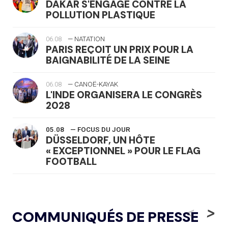
DAKAR S'ENGAGE CONTRE LA
POLLUTION PLASTIQUE
06.08
— NATATION
PARIS REÇOIT UN PRIX POUR LA
BAIGNABILITÉ DE LA SEINE
06.08
— CANOË-KAYAK
L'INDE ORGANISERA LE CONGRÈS
2028
05.08
— FOCUS DU JOUR
DÜSSELDORF, UN HÔTE
« EXCEPTIONNEL » POUR LE FLAG
FOOTBALL
05.08
— LUGE
LE RÊVE DE VOIR LA LUGE ALPINE
<
>
COMMUNIQUÉS DE PRESSE
AUX JO « N'EST PAS FINI »