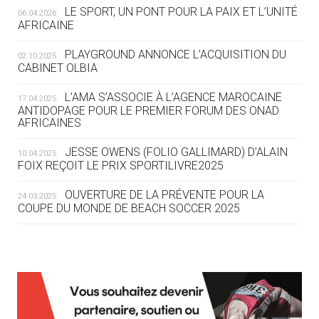
LE SPORT, UN PONT POUR LA PAIX ET L’UNITÉ
06.04.2026
05.08
— TIR À L'ARC
AFRICAINE
DES MONDIAUX À BRISBANE SUR LA
ROUTE DES JO 2032
PLAYGROUND ANNONCE L’ACQUISITION DU
02.10.2025
CABINET OLBIA
05.08
— ALPES FRANÇAISES 2030
LE VILLAGE OLYMPIQUE DES ARAVIS
L’AMA S’ASSOCIE À L’AGENCE MAROCAINE
17.04.2025
SE DESSINE
ANTIDOPAGE POUR LE PREMIER FORUM DES ONAD
AFRICAINES
04.08
— FOCUS DU JOUR
JESSE OWENS (FOLIO GALLIMARD) D’ALAIN
10.04.2025
LE COJOP A TROUVÉ SON VILLAGE
FOIX REÇOIT LE PRIX SPORTILIVRE2025
OLYMPIQUE LYONNAIS
OUVERTURE DE LA PRÉVENTE POUR LA
24.03.2025
COUPE DU MONDE DE BEACH SOCCER 2025
04.08
— ALLEMAGNE
« L'ALLEMAGNE PEUT DÉMONTRER
COMMENT ORGANISER DES JO
RESPONSABLES »
L’AMA FÉLICITE RICHARD POUND ET VALÉRIE
24.03.2025
FOURNEYRON, RÉCOMPENSÉS DE L’ORDRE OLYMPIQUE
L’AMA RECHERCHE DES HÔTES POUR LES
13.03.2025
04.08
— ESCRIME
RÉUNIONS DU CONSEIL DE FONDATION ET DU COMITÉ
LA FIE LANCE LES GRANDES
EXÉCUTIF